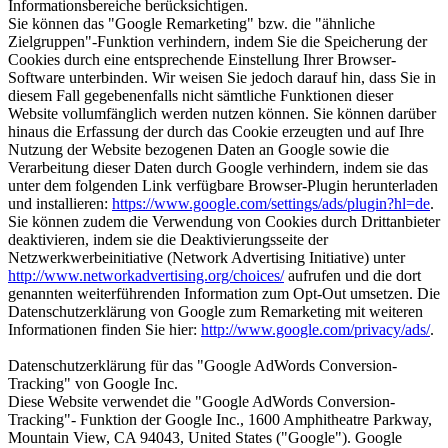
Informationsbereiche berücksichtigen.
Sie können das "Google Remarketing" bzw. die "ähnliche
Zielgruppen"-Funktion verhindern, indem Sie die Speicherung der
Cookies durch eine entsprechende Einstellung Ihrer Browser-
Software unterbinden. Wir weisen Sie jedoch darauf hin, dass Sie in
diesem Fall gegebenenfalls nicht sämtliche Funktionen dieser
Website vollumfänglich werden nutzen können. Sie können darüber
hinaus die Erfassung der durch das Cookie erzeugten und auf Ihre
Nutzung der Website bezogenen Daten an Google sowie die
Verarbeitung dieser Daten durch Google verhindern, indem sie das
unter dem folgenden Link verfügbare Browser-Plugin herunterladen
und installieren:
https://www.google.com/settings/ads/plugin?hl=de
.
Sie können zudem die Verwendung von Cookies durch Drittanbieter
deaktivieren, indem sie die Deaktivierungsseite der
Netzwerkwerbeinitiative (Network Advertising Initiative) unter
http://www.networkadvertising.org/choices/
aufrufen und die dort
genannten weiterführenden Information zum Opt-Out umsetzen. Die
Datenschutzerklärung von Google zum Remarketing mit weiteren
Informationen finden Sie hier:
http://www.google.com/privacy/ads/
.
Datenschutzerklärung für das "Google AdWords Conversion-
Tracking" von Google Inc.
Diese Website verwendet die "Google AdWords Conversion-
Tracking"- Funktion der Google Inc., 1600 Amphitheatre Parkway,
Mountain View, CA 94043, United States ("Google"). Google