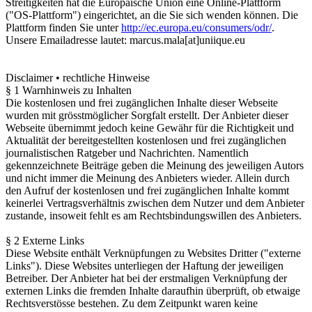
Streitigkeiten hat die Europäische Union eine Online-Plattform
("OS-Plattform") eingerichtet, an die Sie sich wenden können. Die
Plattform finden Sie unter
http://ec.europa.eu/consumers/odr/
.
Unsere Emailadresse lautet: marcus.mala[at]uniique.eu
Disclaimer • rechtliche Hinweise
§ 1 Warnhinweis zu Inhalten
Die kostenlosen und frei zugänglichen Inhalte dieser Webseite
wurden mit grösstmöglicher Sorgfalt erstellt. Der Anbieter dieser
Webseite übernimmt jedoch keine Gewähr für die Richtigkeit und
Aktualität der bereitgestellten kostenlosen und frei zugänglichen
journalistischen Ratgeber und Nachrichten. Namentlich
gekennzeichnete Beiträge geben die Meinung des jeweiligen Autors
und nicht immer die Meinung des Anbieters wieder. Allein durch
den Aufruf der kostenlosen und frei zugänglichen Inhalte kommt
keinerlei Vertragsverhältnis zwischen dem Nutzer und dem Anbieter
zustande, insoweit fehlt es am Rechtsbindungswillen des Anbieters.
§ 2 Externe Links
Diese Website enthält Verknüpfungen zu Websites Dritter ("externe
Links"). Diese Websites unterliegen der Haftung der jeweiligen
Betreiber. Der Anbieter hat bei der erstmaligen Verknüpfung der
externen Links die fremden Inhalte daraufhin überprüft, ob etwaige
Rechtsverstösse bestehen. Zu dem Zeitpunkt waren keine