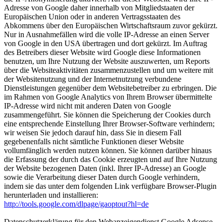
Adresse von Google daher innerhalb von Mitgliedstaaten der
Europäischen Union oder in anderen Vertragsstaaten des
Abkommens über den Europäischen Wirtschaftsraum zuvor gekürzt.
Nur in Ausnahmefällen wird die volle IP-Adresse an einen Server
von Google in den USA übertragen und dort gekürzt. Im Auftrag
des Betreibers dieser Website wird Google diese Informationen
benutzen, um Ihre Nutzung der Website auszuwerten, um Reports
über die Websiteaktivitäten zusammenzustellen und um weitere mit
der Websitenutzung und der Internetnutzung verbundene
Dienstleistungen gegenüber dem Websitebetreiber zu erbringen. Die
im Rahmen von Google Analytics von Ihrem Browser übermittelte
IP-Adresse wird nicht mit anderen Daten von Google
zusammengeführt. Sie können die Speicherung der Cookies durch
eine entsprechende Einstellung Ihrer Browser-Software verhindern;
wir weisen Sie jedoch darauf hin, dass Sie in diesem Fall
gegebenenfalls nicht sämtliche Funktionen dieser Website
vollumfänglich werden nutzen können. Sie können darüber hinaus
die Erfassung der durch das Cookie erzeugten und auf Ihre Nutzung
der Website bezogenen Daten (inkl. Ihrer IP-Adresse) an Google
sowie die Verarbeitung dieser Daten durch Google verhindern,
indem sie das unter dem folgenden Link verfügbare Browser-Plugin
herunterladen und installieren:
http://tools.google.com/dlpage/gaoptout?hl=de
Datenschutzerklärung für den Webanzeigendienst Google Adsense