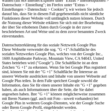
wählen (Im MS Internet-Explorer unter "Extras > Internetoptionen >
Datenschutz > Einstellung"; im Firefox unter "Extras >
Einstellungen > Datenschutz > Cookies"); wir weisen Sie jedoch
darauf hin, dass Sie in diesem Fall gegebenenfalls nicht sämtliche
Funktionen dieser Website voll umfänglich nutzen können. Durch
die Nutzung dieser Website erklären Sie sich mit der Bearbeitung
der über Sie erhobenen Daten durch Google in der zuvor
beschriebenen Art und Weise und zu dem zuvor benannten Zweck
einverstanden.
Datenschutzerklärung für das soziale Netzwerk Google Plus
Diese Webseite verwendet die sog. "G +1"-Schaltfläche des
sozialen Netzwerkes Google Plus, welches von der Google Inc.,
1600 Amphitheatre Parkway, Mountain View, CA 94043, United
States betrieben wird ("Google"). Die Schaltfläche ist an dem
Zeichen "G +1" zu erkennen. Wenn Sie bei Google Plus registriert
sind, können Sie mit der "G +1" Schaltfläche Ihr Interesse an
unserer Webseite ausdrücken und Inhalte von unserer Webseite auf
Google Plus teilen. In dem Falle speichert Google sowohl die
Information, dass Sie für einen unserer Inhalte ein "G +1" gegeben
haben, als auch Informationen über die Seite, die Sie dabei
angesehen haben. Ihre "G +1" können möglicherweise zusammen
mit Ihrem Namen (ggf. auch mit Foto - soweit vorhanden) bei
Google Plus in weiteren Google-Diensten, wie der Google Suche
oder Ihrem Google-Profil, eingeblendet werden.