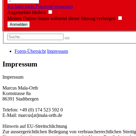
Ich habe mein Passwort vergessen
Angemeldet bleiben
Meinen Online-Status während dieser Sitzung verbergen
Foren-Übersicht
Impressum
Impressum
Impressum
Marcus Mala-Orth
Kornstrasse 8a
86391 Stadtbergen
Telefon: +49 (0) 174 523 592 0
E-Mail: marcus[at]mala-orth.de
Hinweis auf EU-Streitschlichtung
Zur aussergerichtlichen Beilegung von verbraucherrechtlichen Streiti