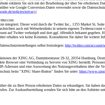
bsite erklären Sie sich mit der Bearbeitung der über Sie erhobenen D
rüber wie Google Conversion-Daten verwendet sowie die Datenschutze
ogle.de/policies/privacy/
itter.com
 integriert. Dieser wird durch die Twitter Inc., 1355 Market St, Suite 
hrichten auch mit Webseitenlinks in seinem eigenen Twitteraccount v
ount auf Twitter verknüpft und dort ggf. öffentlich bekannt gegeben. H
ter erhalten wir keine Kenntnis. Konsultieren Sie daher für weitere In
Datenschutzeinstellungen selbst festzulegen:
http://twitter.com/account/s
tionen der XING AG, Dammtorstrasse 29-32, 20354 Hamburg, Deutschla
rwendete Browser eine Verbindung zu Servern von XING herstellt. Perso
ine IP-Adressen und eine Auswertung des Nutzungsverhaltens über d
atenschutz beim "XING Share-Button" finden Sie unter:
https://www.xing
ch über die zu Ihrer Person erhobenen Daten zu erkundigen. Sie haben d
ufen. Zur Auskunftserteilung wenden Sie sich bitte an den Anbieter u