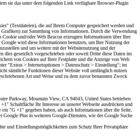
ndem sie das unter dem folgenden Link verfügbare Browser-Plugin
es" (Textdateien), die auf Ihrem Computer gespeichert werden und
re Grafiken) zur Sammlung von Informationen. Durch die Verwendung
n Cookie und/oder Web Beacon erzeugten Informationen über Ihre
t. Google wird diese Informationen benutzen, um Ihre Nutzung der
nzustellen und um weitere mit der Websitenutzung und der
n dies gesetzlich vorgeschrieben oder soweit Dritte diese Daten im
ichern von Cookies auf Ihrer Festplatte und die Anzeige von Web
er "Extras > Internetoptionen > Datenschutz > Einstellung"; im
nicht sämtliche Funktionen dieser Website voll umfänglich nutzen
 beschriebenen Art und Weise und zu dem zuvor benannten Zweck
eatre Parkway, Mountain View, CA 94043, United States betrieben
 +1" Schaltfläche Ihr Interesse an unserer Webseite ausdrücken und
te ein "G +1" gegeben haben, als auch Informationen über die Seite,
ei Google Plus in weiteren Google-Diensten, wie der Google Suche
e und Einstellungsmöglichkeiten zum Schutz Ihrer Privatsphäre