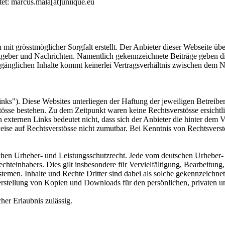
tet: marcus.mala[at]uniique.eu
 mit grösstmöglicher Sorgfalt erstellt. Der Anbieter dieser Webseite üb
 Ratgeber und Nachrichten. Namentlich gekennzeichnete Beiträge geben
ugänglichen Inhalte kommt keinerlei Vertragsverhältnis zwischen dem N
nks"). Diese Websites unterliegen der Haftung der jeweiligen Betreiber
össe bestehen. Zu dem Zeitpunkt waren keine Rechtsverstösse ersichtlic
n externen Links bedeutet nicht, dass sich der Anbieter die hinter dem 
eise auf Rechtsverstösse nicht zumutbar. Bei Kenntnis von Rechtsverst
tschen Urheber- und Leistungsschutzrecht. Jede vom deutschen Urheber-
echteinhabers. Dies gilt insbesondere für Vervielfältigung, Bearbeitu
men. Inhalte und Rechte Dritter sind dabei als solche gekennzeichnet.
e Herstellung von Kopien und Downloads für den persönlichen, privaten u
cher Erlaubnis zulässig.