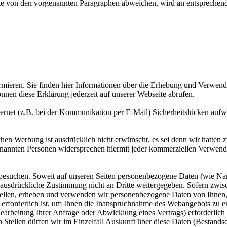
 von den vorgenannten Paragraphen abweichen, wird an entsprechender
mieren. Sie finden hier Informationen über die Erhebung und Verwend
nnen diese Erklärung jederzeit auf unserer Webseite abrufen.
ternet (z.B. bei der Kommunikation per E-Mail) Sicherheitslücken aufwe
Werbung ist ausdrücklich nicht erwünscht, es sei denn wir hatten zuvor
genannten Personen widersprechen hiermit jeder kommerziellen Verwen
suchen. Soweit auf unseren Seiten personenbezogene Daten (wie Name,
 ausdrückliche Zustimmung nicht an Dritte weitergegeben. Sofern zwisc
stellen, erheben und verwenden wir personenbezogene Daten von Ihnen, 
s erforderlich ist, um Ihnen die Inanspruchnahme des Webangebots zu
rbeitung Ihrer Anfrage oder Abwicklung eines Vertrags) erforderlich i
tellen dürfen wir im Einzelfall Auskunft über diese Daten (Bestandsda