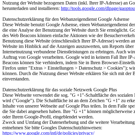
Nutzung der Website bezogenen Daten (inkl. Ihrer IP-Adresse) an Go
herunterladen und installieren:
http://tools.google.com/dlpage/gaopto
Datenschutzerklärung für den Webanzeigendienst Google Adsense
Diese Website benutzt Google Adsense, einen Webanzeigendienst der
die eine Analyse der Benutzung der Website durch Sie ermöglicht. 
des Web Beacons können einfache Aktionen wie der Besucherverkehr
Benutzung diese Website (einschliesslich Ihrer IP-Adresse) werden 
Website im Hinblick auf die Anzeigen auszuwerten, um Reports über 
Internetnutzung verbundene Dienstleistungen zu erbringen. Auch wird 
Auftrag von Google verarbeiten. Google wird in keinem Fall Ihre IP
Beacons können Sie verhindern, indem Sie in Ihren Browser-Einstell
Firefox unter "Extras > Einstellungen > Datenschutz > Cookies"); wir
können. Durch die Nutzung dieser Website erklären Sie sich mit de
einverstanden.
Datenschutzerklärung für das soziale Netzwerk Google Plus
Diese Webseite verwendet die sog. "G +1"-Schaltfläche des soziale
wird ("Google"). Die Schaltfläche ist an dem Zeichen "G +1" zu erken
Inhalte von unserer Webseite auf Google Plus teilen. In dem Falle spe
die Sie dabei angesehen haben. Ihre "G +1" können möglicherweise 
oder Ihrem Google-Profil, eingeblendet werden.
Zweck und Umfang der Datenerhebung und die weitere Verarbeitung u
entnehmen Sie bitte Googles Datenschutzhinweisen:
https://www.google.com/intl/de/policies/privacy/