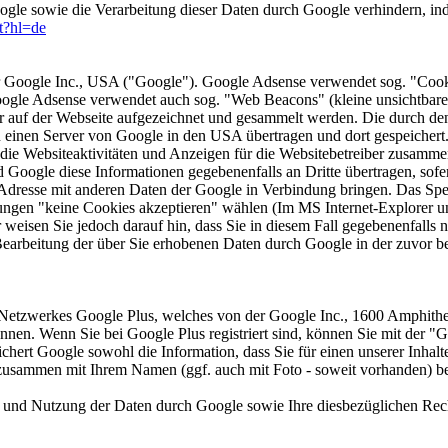
ogle sowie die Verarbeitung dieser Daten durch Google verhindern, i
ut?hl=de
 Google Inc., USA ("Google"). Google Adsense verwendet sog. "Cooki
Google Adsense verwendet auch sog. "Web Beacons" (kleine unsichtba
 auf der Webseite aufgezeichnet und gesammelt werden. Die durch de
an einen Server von Google in den USA übertragen und dort gespeicher
die Websiteaktivitäten und Anzeigen für die Websitebetreiber zusamme
Google diese Informationen gegebenenfalls an Dritte übertragen, sofer
-Adresse mit anderen Daten der Google in Verbindung bringen. Das Spe
ungen "keine Cookies akzeptieren" wählen (Im MS Internet-Explorer unt
 weisen Sie jedoch darauf hin, dass Sie in diesem Fall gegebenenfalls 
r Bearbeitung der über Sie erhobenen Daten durch Google in der zuvor
n Netzwerkes Google Plus, welches von der Google Inc., 1600 Amphith
nen. Wenn Sie bei Google Plus registriert sind, können Sie mit der "G
ichert Google sowohl die Information, dass Sie für einen unserer Inhal
zusammen mit Ihrem Namen (ggf. auch mit Foto - soweit vorhanden) b
nd Nutzung der Daten durch Google sowie Ihre diesbezüglichen Recht