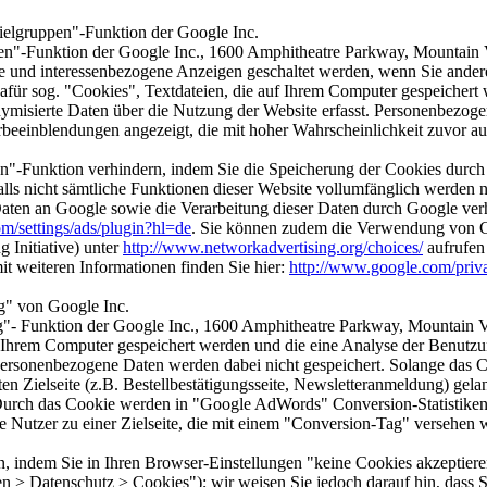
ielgruppen"-Funktion der Google Inc.
en"-Funktion der Google Inc., 1600 Amphitheatre Parkway, Mountain 
rte und interessenbezogene Anzeigen geschaltet werden, wenn Sie and
für sog. "Cookies", Textdateien, die auf Ihrem Computer gespeichert
ymisierte Daten über die Nutzung der Website erfasst. Personenbezoge
einblendungen angezeigt, die mit hoher Wahrscheinlichkeit zuvor auf
"-Funktion verhindern, indem Sie die Speicherung der Cookies durch 
falls nicht sämtliche Funktionen dieser Website vollumfänglich werden
ten an Google sowie die Verarbeitung dieser Daten durch Google verh
m/settings/ads/plugin?hl=de
. Sie können zudem die Verwendung von Coo
 Initiative) unter
http://www.networkadvertising.org/choices/
aufrufen
 weiteren Informationen finden Sie hier:
http://www.google.com/priva
g" von Google Inc.
"- Funktion der Google Inc., 1600 Amphitheatre Parkway, Mountain 
 Ihrem Computer gespeichert werden und die eine Analyse der Benutzu
ersonenbezogene Daten werden dabei nicht gespeichert. Solange das Co
en Zielseite (z.B. Bestellbestätigungsseite, Newsletteranmeldung) gel
h das Cookie werden in "Google AdWords" Conversion-Statistiken erste
e Nutzer zu einer Zielseite, die mit einem "Conversion-Tag" versehen wo
n, indem Sie in Ihren Browser-Einstellungen "keine Cookies akzeptiere
en > Datenschutz > Cookies"); wir weisen Sie jedoch darauf hin, dass S