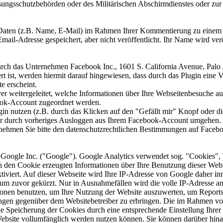
ungsschutzbehörden oder des Militärischen Abschirmdienstes oder zur 
en (z.B. Name, E-Mail) im Rahmen Ihrer Kommentierung zu einem Bei
il-Adresse gespeichert, aber nicht veröffentlicht. Ihr Name wird ver
rch das Unternehmen Facebook Inc., 1601 S. California Avenue, Palo 
iert ist, werden hiermit darauf hingewiesen, dass durch das Plugin ei
e erscheint.
 weitergeleitet, welche Informationen über Ihre Webseitenbesuche au
ook-Account zugeordnet werden.
gin nutzen (z.B. durch das Klicken auf den "Gefällt mir" Knopf oder
nur durch vorheriges Ausloggen aus Ihrem Facebook-Account umgehen.
nehmen Sie bitte den datenschutzrechtlichen Bestimmungen auf Faceb
 Google Inc. ("Google"). Google Analytics verwendet sog. "Cookies", 
h den Cookie erzeugten Informationen über Ihre Benutzung dieser Web
tiviert. Auf dieser Webseite wird Ihre IP-Adresse von Google daher in
m zuvor gekürzt. Nur in Ausnahmefällen wird die volle IP-Adresse an
tionen benutzen, um Ihre Nutzung der Website auszuwerten, um Reports
ungen gegenüber dem Websitebetreiber zu erbringen. Die im Rahmen vo
 Speicherung der Cookies durch eine entsprechende Einstellung Ihrer 
 Website vollumfänglich werden nutzen können. Sie können darüber hina