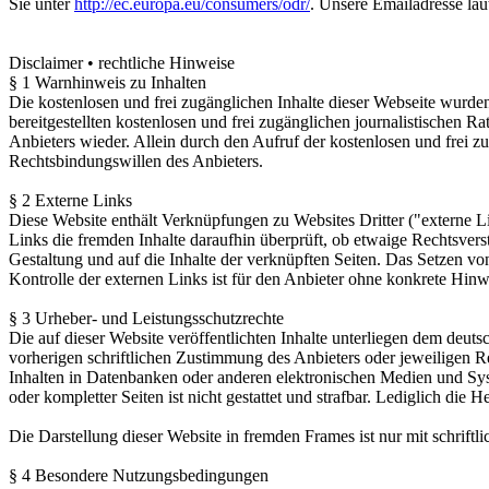
Sie unter
http://ec.europa.eu/consumers/odr/
. Unsere Emailadresse lau
Disclaimer • rechtliche Hinweise
§ 1 Warnhinweis zu Inhalten
Die kostenlosen und frei zugänglichen Inhalte dieser Webseite wurden
bereitgestellten kostenlosen und frei zugänglichen journalistischen
Anbieters wieder. Allein durch den Aufruf der kostenlosen und frei z
Rechtsbindungswillen des Anbieters.
§ 2 Externe Links
Diese Website enthält Verknüpfungen zu Websites Dritter ("externe Li
Links die fremden Inhalte daraufhin überprüft, ob etwaige Rechtsverst
Gestaltung und auf die Inhalte der verknüpften Seiten. Das Setzen vo
Kontrolle der externen Links ist für den Anbieter ohne konkrete Hinw
§ 3 Urheber- und Leistungsschutzrechte
Die auf dieser Website veröffentlichten Inhalte unterliegen dem deu
vorherigen schriftlichen Zustimmung des Anbieters oder jeweiligen R
Inhalten in Datenbanken oder anderen elektronischen Medien und Syste
oder kompletter Seiten ist nicht gestattet und strafbar. Lediglich di
Die Darstellung dieser Website in fremden Frames ist nur mit schriftli
§ 4 Besondere Nutzungsbedingungen