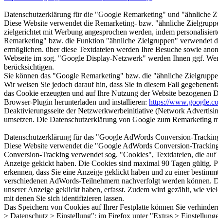
Datenschutzerklärung für die "Google Remarketing" und "ähnliche Z
Diese Website verwendet die Remarketing- bzw. "ähnliche Zielgrupp
zielgerichtet mit Werbung angesprochen werden, indem personalisie
Remarketing" bzw. die Funktion "ähnliche Zielgruppen" verwendet da
ermöglichen. über diese Textdateien werden Ihre Besuche sowie anon
Webseite im sog. "Google Display-Netzwerk" werden Ihnen ggf. Werbe
berücksichtigen.
Sie können das "Google Remarketing" bzw. die "ähnliche Zielgruppen
Wir weisen Sie jedoch darauf hin, dass Sie in diesem Fall gegebenen
das Cookie erzeugten und auf Ihre Nutzung der Website bezogenen Da
Browser-Plugin herunterladen und installieren:
https://www.google.co
Deaktivierungsseite der Netzwerkwerbeinitiative (Network Advertising
umsetzen. Die Datenschutzerklärung von Google zum Remarketing mit
Datenschutzerklärung für das "Google AdWords Conversion-Trackin
Diese Website verwendet die "Google AdWords Conversion-Tracking
Conversion-Tracking verwendet sog. "Cookies", Textdateien, die auf
Anzeige gekickt haben. Die Cookies sind maximal 90 Tagen gültig. P
erkennen, dass Sie eine Anzeige geklickt haben und zu einer bestimmt
verschiedenen AdWords-Teilnehmern nachverfolgt werden können. Durc
unserer Anzeige geklickt haben, erfasst. Zudem wird gezählt, wie viel
mit denen Sie sich identifizieren lassen.
Das Speichern von Cookies auf Ihrer Festplatte können Sie verhinder
> Datenschutz > Einstellung"; im Firefox unter "Extras > Einstellung