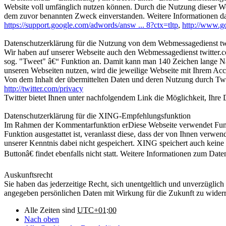
Website voll umfänglich nutzen können. Durch die Nutzung dieser We
dem zuvor benannten Zweck einverstanden. Weitere Informationen da
https://support.google.com/adwords/answ ... 8?ctx=tltp
,
http://www.go
Datenschutzerklärung für die Nutzung von dem Webmessagedienst tw
Wir haben auf unserer Webseite auch den Webmessagedienst twitter.com
sog. "Tweet" â€“ Funktion an. Damit kann man 140 Zeichen lange Nac
unseren Webseiten nutzen, wird die jeweilige Webseite mit Ihrem Acc
Von dem Inhalt der übermittelten Daten und deren Nutzung durch Twit
http://twitter.com/privacy
Twitter bietet Ihnen unter nachfolgendem Link die Möglichkeit, Ihre 
Datenschutzerklärung für die XING-Empfehlungsfunktion
Im Rahmen der Kommentarfunktion erDiese Webseite verwendet Funk
Funktion ausgestattet ist, veranlasst diese, dass der von Ihnen ve
unserer Kenntnis dabei nicht gespeichert. XING speichert auch ke
Buttonâ€ findet ebenfalls nicht statt. Weitere Informationen zum D
Auskunftsrecht
Sie haben das jederzeitige Recht, sich unentgeltlich und unverzügli
angegeben persönlichen Daten mit Wirkung für die Zukunft zu widerr
Alle Zeiten sind
UTC+01:00
Nach oben