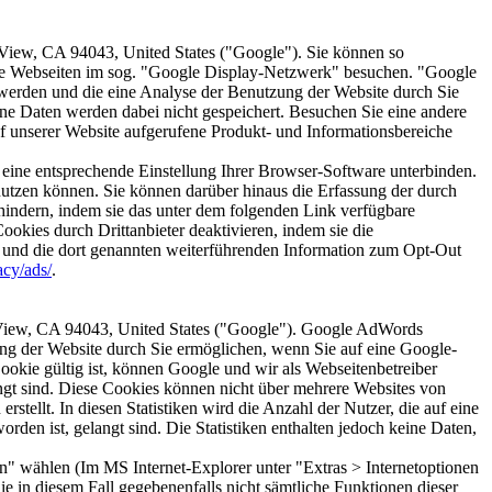
View, CA 94043, United States ("Google"). Sie können so
ere Webseiten im sog. "Google Display-Netzwerk" besuchen. "Google
 werden und die eine Analyse der Benutzung der Website durch Sie
ne Daten werden dabei nicht gespeichert. Besuchen Sie eine andere
 unserer Website aufgerufene Produkt- und Informationsbereiche
eine entsprechende Einstellung Ihrer Browser-Software unterbinden.
 nutzen können. Sie können darüber hinaus die Erfassung der durch
indern, indem sie das unter dem folgenden Link verfügbare
kies durch Drittanbieter deaktivieren, indem sie die
 und die dort genannten weiterführenden Information zum Opt-Out
cy/ads/
.
View, CA 94043, United States ("Google"). Google AdWords
ng der Website durch Sie ermöglichen, wenn Sie auf eine Google-
okie gültig ist, können Google und wir als Webseitenbetreiber
angt sind. Diese Cookies können nicht über mehrere Websites von
llt. In diesen Statistiken wird die Anzahl der Nutzer, die auf eine
rden ist, gelangt sind. Die Statistiken enthalten jedoch keine Daten,
n" wählen (Im MS Internet-Explorer unter "Extras > Internetoptionen
ie in diesem Fall gegebenenfalls nicht sämtliche Funktionen dieser