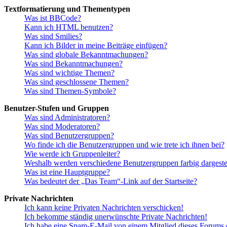
Textformatierung und Thementypen
Was ist BBCode?
Kann ich HTML benutzen?
Was sind Smilies?
Kann ich Bilder in meine Beiträge einfügen?
Was sind globale Bekanntmachungen?
Was sind Bekanntmachungen?
Was sind wichtige Themen?
Was sind geschlossene Themen?
Was sind Themen-Symbole?
Benutzer-Stufen und Gruppen
Was sind Administratoren?
Was sind Moderatoren?
Was sind Benutzergruppen?
Wo finde ich die Benutzergruppen und wie trete ich ihnen bei?
Wie werde ich Gruppenleiter?
Weshalb werden verschiedene Benutzergruppen farbig dargestel
Was ist eine Hauptgruppe?
Was bedeutet der „Das Team“-Link auf der Startseite?
Private Nachrichten
Ich kann keine Privaten Nachrichten verschicken!
Ich bekomme ständig unerwünschte Private Nachrichten!
Ich habe eine Spam-E-Mail von einem Mitglied dieses Forums e