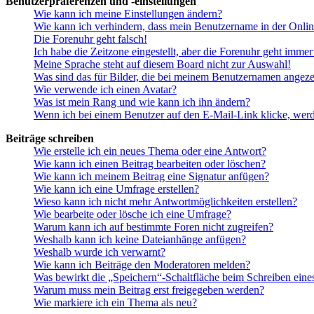
Benutzerpräferenzen und -einstellungen
Wie kann ich meine Einstellungen ändern?
Wie kann ich verhindern, dass mein Benutzername in der Onlin
Die Forenuhr geht falsch!
Ich habe die Zeitzone eingestellt, aber die Forenuhr geht immer
Meine Sprache steht auf diesem Board nicht zur Auswahl!
Was sind das für Bilder, die bei meinem Benutzernamen angez
Wie verwende ich einen Avatar?
Was ist mein Rang und wie kann ich ihn ändern?
Wenn ich bei einem Benutzer auf den E-Mail-Link klicke, werd
Beiträge schreiben
Wie erstelle ich ein neues Thema oder eine Antwort?
Wie kann ich einen Beitrag bearbeiten oder löschen?
Wie kann ich meinem Beitrag eine Signatur anfügen?
Wie kann ich eine Umfrage erstellen?
Wieso kann ich nicht mehr Antwortmöglichkeiten erstellen?
Wie bearbeite oder lösche ich eine Umfrage?
Warum kann ich auf bestimmte Foren nicht zugreifen?
Weshalb kann ich keine Dateianhänge anfügen?
Weshalb wurde ich verwarnt?
Wie kann ich Beiträge den Moderatoren melden?
Was bewirkt die „Speichern“-Schaltfläche beim Schreiben eine
Warum muss mein Beitrag erst freigegeben werden?
Wie markiere ich ein Thema als neu?