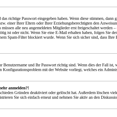
d das richtige Passwort eingegeben haben. Wenn diese stimmen, dann 
zw. einer Ihrer Eltern oder Ihrer Erziehungsberechtigten den Anweisung
n müssen alle neu angemeldeten Mitglieder erst freigeschaltet werden – 
nötig ist oder nicht. Wenn Sie eine E-Mail erhalten haben, folgen Sie d
em Spam-Filter blockiert wurde. Wenn Sie sich sicher sind, dass Ihre
hr Benutzername und Ihr Passwort richtig sind. Wenn dies der Fall ist
ein Konfigurationsproblem mit der Website vorliegt, welches ein Adminis
t mehr anmelden?!
schieden Gründen deaktiviert oder gelöscht hat. Außerdem löschen viele
trieren Sie sich einfach erneut und nehmen Sie aktiv an den Diskussion