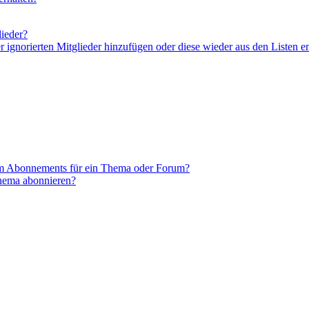
lieder?
er ignorierten Mitglieder hinzufügen oder diese wieder aus den Listen e
em Abonnements für ein Thema oder Forum?
Thema abonnieren?