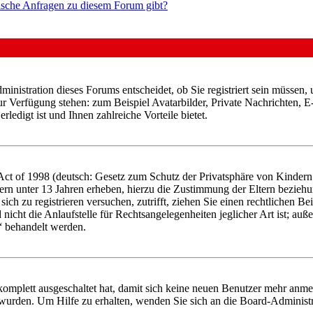
tische Anfragen zu diesem Forum gibt?
nistration dieses Forums entscheidet, ob Sie registriert sein müssen, um
zur Verfügung stehen: zum Beispiel Avatarbilder, Private Nachrichten, 
ledigt ist und Ihnen zahlreiche Vorteile bietet.
t of 1998 (deutsch: Gesetz zum Schutz der Privatsphäre von Kindern i
ern unter 13 Jahren erheben, hierzu die Zustimmung der Eltern bezieh
e sich zu registrieren versuchen, zutrifft, ziehen Sie einen rechtlichen
icht die Anlaufstelle für Rechtsangelegenheiten jeglicher Art ist; auße
“ behandelt werden.
 komplett ausgeschaltet hat, damit sich keine neuen Benutzer mehr anme
 wurden. Um Hilfe zu erhalten, wenden Sie sich an die Board-Administr