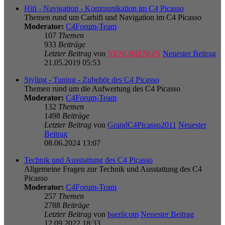
Hifi - Navigation - Kommunikation im C4 Picasso
Themen rund um Carhifi und Navigation im C4 Picasso
Moderator:
C4Forum-Team
107
Themen
933
Beiträge
Letzter Beitrag
von
VENOMENON
Neuester Beitrag
21.05.2019 05:53
Styling - Tuning - Zubehör des C4 Picasso
Themen rund um die Aufwertung des C4 Picasso
Moderator:
C4Forum-Team
132
Themen
1498
Beiträge
Letzter Beitrag
von
GrandC4Picasso2011
Neuester
Beitrag
08.06.2024 13:07
Technik und Ausstattung des C4 Picasso
Allgemeine Fragen zur Technik und Ausstattung des C4
Picasso
Moderator:
C4Forum-Team
257
Themen
2788
Beiträge
Letzter Beitrag
von
baerlicom
Neuester Beitrag
12.09.2022 18:33