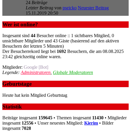
24
Beiträge
Letzter Beitrag
von
pseicko
Neuester Beitrag
15.11.2019 20:50
Wer ist online?
Insgesamt sind
44
Besucher online :: 1 sichtbares Mitglied, 0
unsichtbare Mitglieder und 43 Gäste (basierend auf den aktiven
Besuchern der letzten 5 Minuten)
Der Besucherrekord liegt bei
1692
Besuchern, die am 08.08.2025
23:42 gleichzeitig online waren.
Mitglieder:
Google [Bot]
Legende:
Administratoren
,
Globale Moderatoren
Geburtstage
Heute hat kein Mitglied Geburtstag
Statistik
Beiträge insgesamt
159645
• Themen insgesamt
11430
• Mitglieder
insgesamt
12556
• Unser neuestes Mitglied:
Kierim
• Bilder
insgesamt
7028