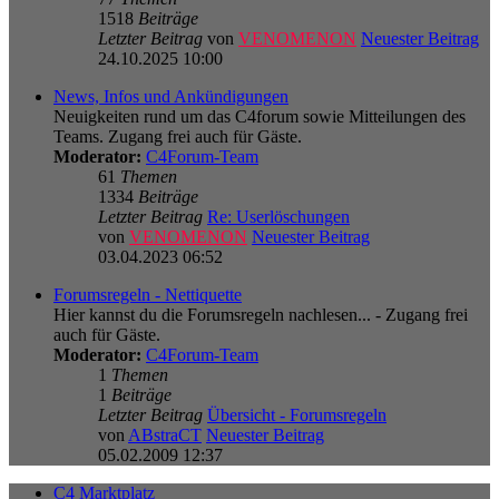
1518
Beiträge
Letzter Beitrag
von
VENOMENON
Neuester Beitrag
24.10.2025 10:00
News, Infos und Ankündigungen
Neuigkeiten rund um das C4forum sowie Mitteilungen des
Teams. Zugang frei auch für Gäste.
Moderator:
C4Forum-Team
61
Themen
1334
Beiträge
Letzter Beitrag
Re: Userlöschungen
von
VENOMENON
Neuester Beitrag
03.04.2023 06:52
Forumsregeln - Nettiquette
Hier kannst du die Forumsregeln nachlesen... - Zugang frei
auch für Gäste.
Moderator:
C4Forum-Team
1
Themen
1
Beiträge
Letzter Beitrag
Übersicht - Forumsregeln
von
ABstraCT
Neuester Beitrag
05.02.2009 12:37
C4 Marktplatz