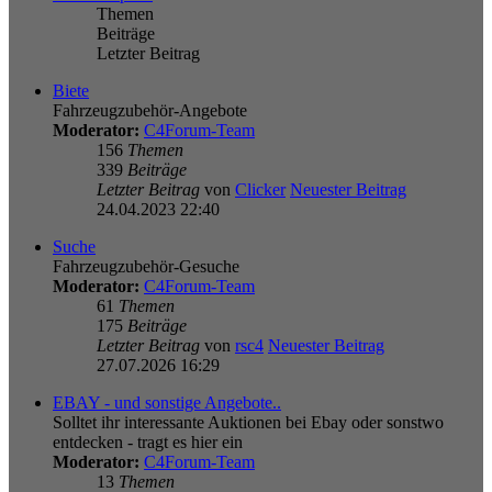
Themen
Beiträge
Letzter Beitrag
Biete
Fahrzeugzubehör-Angebote
Moderator:
C4Forum-Team
156
Themen
339
Beiträge
Letzter Beitrag
von
Clicker
Neuester Beitrag
24.04.2023 22:40
Suche
Fahrzeugzubehör-Gesuche
Moderator:
C4Forum-Team
61
Themen
175
Beiträge
Letzter Beitrag
von
rsc4
Neuester Beitrag
27.07.2026 16:29
EBAY - und sonstige Angebote..
Solltet ihr interessante Auktionen bei Ebay oder sonstwo
entdecken - tragt es hier ein
Moderator:
C4Forum-Team
13
Themen