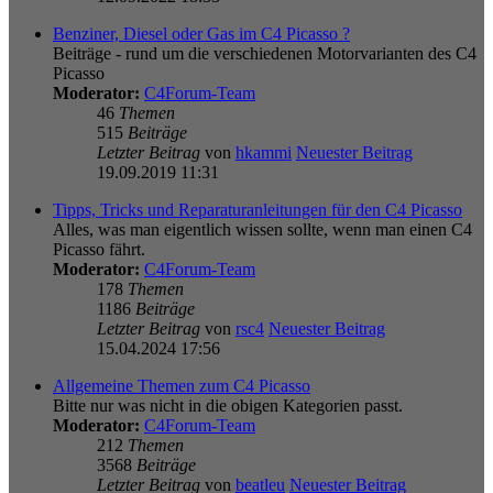
Benziner, Diesel oder Gas im C4 Picasso ?
Beiträge - rund um die verschiedenen Motorvarianten des C4
Picasso
Moderator:
C4Forum-Team
46
Themen
515
Beiträge
Letzter Beitrag
von
hkammi
Neuester Beitrag
19.09.2019 11:31
Tipps, Tricks und Reparaturanleitungen für den C4 Picasso
Alles, was man eigentlich wissen sollte, wenn man einen C4
Picasso fährt.
Moderator:
C4Forum-Team
178
Themen
1186
Beiträge
Letzter Beitrag
von
rsc4
Neuester Beitrag
15.04.2024 17:56
Allgemeine Themen zum C4 Picasso
Bitte nur was nicht in die obigen Kategorien passt.
Moderator:
C4Forum-Team
212
Themen
3568
Beiträge
Letzter Beitrag
von
beatleu
Neuester Beitrag