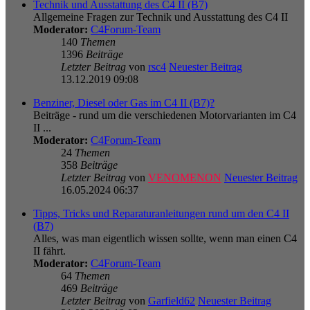
Technik und Ausstattung des C4 II (B7)
Allgemeine Fragen zur Technik und Ausstattung des C4 II
Moderator:
C4Forum-Team
140
Themen
1396
Beiträge
Letzter Beitrag
von
rsc4
Neuester Beitrag
13.12.2019 09:08
Benziner, Diesel oder Gas im C4 II (B7)?
Beiträge - rund um die verschiedenen Motorvarianten im C4
II ...
Moderator:
C4Forum-Team
24
Themen
358
Beiträge
Letzter Beitrag
von
VENOMENON
Neuester Beitrag
16.05.2024 06:37
Tipps, Tricks und Reparaturanleitungen rund um den C4 II
(B7)
Alles, was man eigentlich wissen sollte, wenn man einen C4
II fährt.
Moderator:
C4Forum-Team
64
Themen
469
Beiträge
Letzter Beitrag
von
Garfield62
Neuester Beitrag