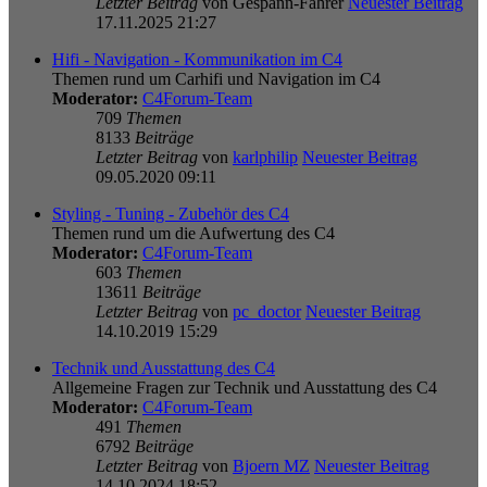
Letzter Beitrag
von
Gespann-Fahrer
Neuester Beitrag
17.11.2025 21:27
Hifi - Navigation - Kommunikation im C4
Themen rund um Carhifi und Navigation im C4
Moderator:
C4Forum-Team
709
Themen
8133
Beiträge
Letzter Beitrag
von
karlphilip
Neuester Beitrag
09.05.2020 09:11
Styling - Tuning - Zubehör des C4
Themen rund um die Aufwertung des C4
Moderator:
C4Forum-Team
603
Themen
13611
Beiträge
Letzter Beitrag
von
pc_doctor
Neuester Beitrag
14.10.2019 15:29
Technik und Ausstattung des C4
Allgemeine Fragen zur Technik und Ausstattung des C4
Moderator:
C4Forum-Team
491
Themen
6792
Beiträge
Letzter Beitrag
von
Bjoern MZ
Neuester Beitrag
14.10.2024 18:52