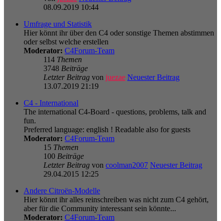
08.09.2019 10:44
Umfrage und Statistik
Hier könnt ihr über den C4 oder sonstige Themen abstimmen
oder selbst welche erstellen
Moderator:
C4Forum-Team
114
Themen
3748
Beiträge
Letzter Beitrag
von
juezae
Neuester Beitrag
13.07.2019 21:19
C4 - International
The international C4-Board - questions, problems, talk and
fun.
Preferred language: english ! Readable also for guests
Moderator:
C4Forum-Team
15
Themen
100
Beiträge
Letzter Beitrag
von
coolman2007
Neuester Beitrag
29.04.2015 12:25
Andere Citroën-Modelle
Hier könnt ihr alles reinschreiben was nicht zum C4 gehört,
aber für die Community interessant sein könnte...
Moderator:
C4Forum-Team