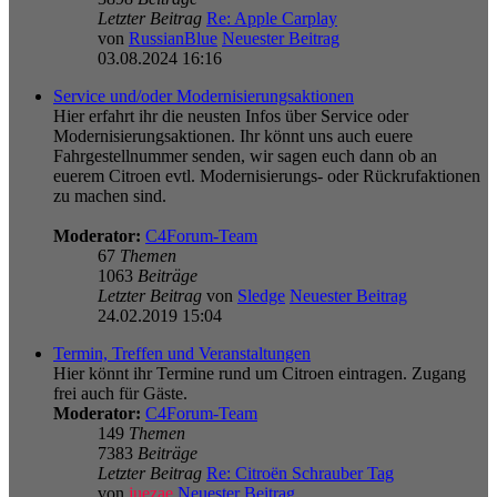
Letzter Beitrag
Re: Apple Carplay
von
RussianBlue
Neuester Beitrag
03.08.2024 16:16
Service und/oder Modernisierungsaktionen
Hier erfahrt ihr die neusten Infos über Service oder
Modernisierungsaktionen. Ihr könnt uns auch euere
Fahrgestellnummer senden, wir sagen euch dann ob an
euerem Citroen evtl. Modernisierungs- oder Rückrufaktionen
zu machen sind.
Moderator:
C4Forum-Team
67
Themen
1063
Beiträge
Letzter Beitrag
von
Sledge
Neuester Beitrag
24.02.2019 15:04
Termin, Treffen und Veranstaltungen
Hier könnt ihr Termine rund um Citroen eintragen. Zugang
frei auch für Gäste.
Moderator:
C4Forum-Team
149
Themen
7383
Beiträge
Letzter Beitrag
Re: Citroën Schrauber Tag
von
juezae
Neuester Beitrag