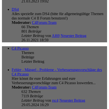
21.03.2023 19:02
DS4
Alles spezielle zum DS4 (bitte für allgemeingültige Themen
das normale C4 II Forum benutzen!)
Moderator:
C4Forum-Team
66
Themen
801
Beiträge
Letzter Beitrag
von
Al69
Neuester Beitrag
26.11.2021 18:59
C4 Picasso
Themen
Beiträge
Letzter Beitrag
Fehler - Mängel - Probleme - Verbesserungsvorschläge des
C4 Picasso
Hier könnt ihr eure Erfahrungen und eure
Verbesserungsvorschläge zum C4 Picasso loswerden...
Moderator:
C4Forum-Team
632
Themen
7119
Beiträge
Letzter Beitrag
von
rsc4
Neuester Beitrag
29.05.2024 16:29