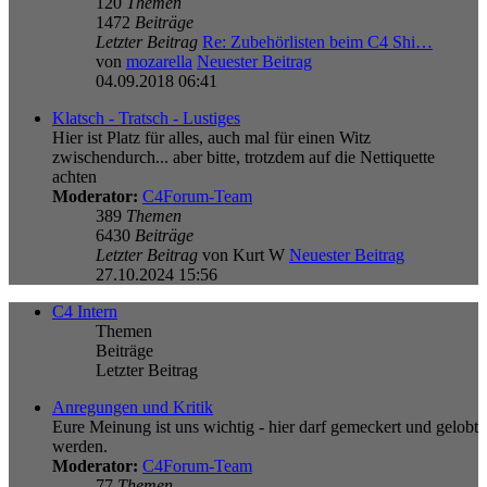
120
Themen
1472
Beiträge
Letzter Beitrag
Re: Zubehörlisten beim C4 Shi…
von
mozarella
Neuester Beitrag
04.09.2018 06:41
Klatsch - Tratsch - Lustiges
Hier ist Platz für alles, auch mal für einen Witz
zwischendurch... aber bitte, trotzdem auf die Nettiquette
achten
Moderator:
C4Forum-Team
389
Themen
6430
Beiträge
Letzter Beitrag
von
Kurt W
Neuester Beitrag
27.10.2024 15:56
C4 Intern
Themen
Beiträge
Letzter Beitrag
Anregungen und Kritik
Eure Meinung ist uns wichtig - hier darf gemeckert und gelobt
werden.
Moderator:
C4Forum-Team
77
Themen