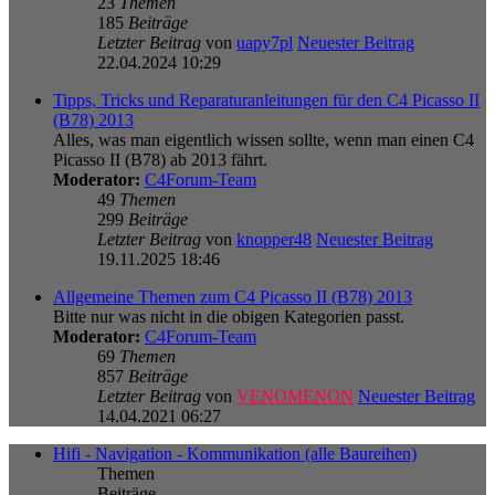
23
Themen
185
Beiträge
Letzter Beitrag
von
uapy7pl
Neuester Beitrag
22.04.2024 10:29
Tipps, Tricks und Reparaturanleitungen für den C4 Picasso II
(B78) 2013
Alles, was man eigentlich wissen sollte, wenn man einen C4
Picasso II (B78) ab 2013 fährt.
Moderator:
C4Forum-Team
49
Themen
299
Beiträge
Letzter Beitrag
von
knopper48
Neuester Beitrag
19.11.2025 18:46
Allgemeine Themen zum C4 Picasso II (B78) 2013
Bitte nur was nicht in die obigen Kategorien passt.
Moderator:
C4Forum-Team
69
Themen
857
Beiträge
Letzter Beitrag
von
VENOMENON
Neuester Beitrag
14.04.2021 06:27
Hifi - Navigation - Kommunikation (alle Baureihen)
Themen
Beiträge