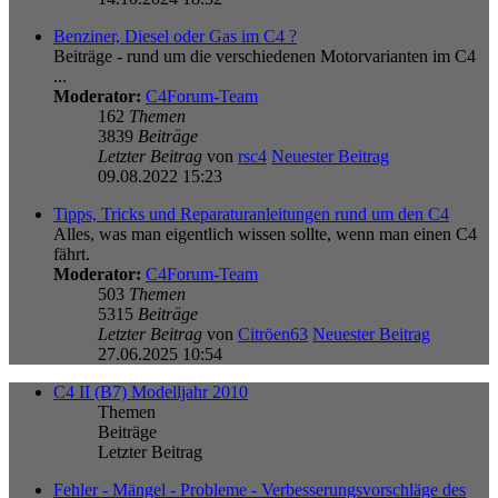
Benziner, Diesel oder Gas im C4 ?
Beiträge - rund um die verschiedenen Motorvarianten im C4
...
Moderator:
C4Forum-Team
162
Themen
3839
Beiträge
Letzter Beitrag
von
rsc4
Neuester Beitrag
09.08.2022 15:23
Tipps, Tricks und Reparaturanleitungen rund um den C4
Alles, was man eigentlich wissen sollte, wenn man einen C4
fährt.
Moderator:
C4Forum-Team
503
Themen
5315
Beiträge
Letzter Beitrag
von
Citröen63
Neuester Beitrag
27.06.2025 10:54
C4 II (B7) Modelljahr 2010
Themen
Beiträge
Letzter Beitrag
Fehler - Mängel - Probleme - Verbesserungsvorschläge des