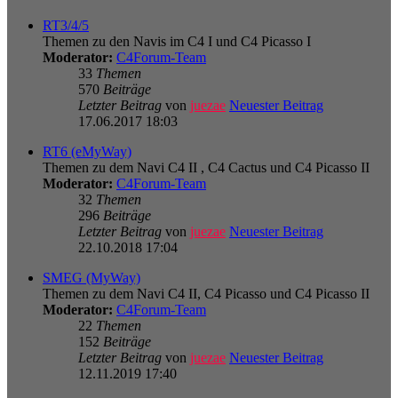
RT3/4/5
Themen zu den Navis im C4 I und C4 Picasso I
Moderator:
C4Forum-Team
33
Themen
570
Beiträge
Letzter Beitrag
von
juezae
Neuester Beitrag
17.06.2017 18:03
RT6 (eMyWay)
Themen zu dem Navi C4 II , C4 Cactus und C4 Picasso II
Moderator:
C4Forum-Team
32
Themen
296
Beiträge
Letzter Beitrag
von
juezae
Neuester Beitrag
22.10.2018 17:04
SMEG (MyWay)
Themen zu dem Navi C4 II, C4 Picasso und C4 Picasso II
Moderator:
C4Forum-Team
22
Themen
152
Beiträge
Letzter Beitrag
von
juezae
Neuester Beitrag
12.11.2019 17:40