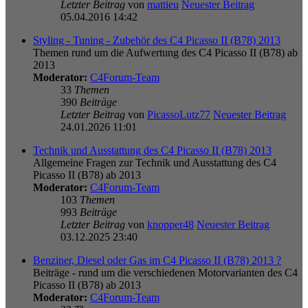
Letzter Beitrag
von
mattieu
Neuester Beitrag
05.04.2016 14:42
Styling - Tuning - Zubehör des C4 Picasso II (B78) 2013
Themen rund um die Aufwertung des C4 Picasso II (B78) ab
2013
Moderator:
C4Forum-Team
33
Themen
390
Beiträge
Letzter Beitrag
von
PicassoLutz77
Neuester Beitrag
24.01.2026 11:01
Technik und Ausstattung des C4 Picasso II (B78) 2013
Allgemeine Fragen zur Technik und Ausstattung des C4
Picasso II (B78) ab 2013
Moderator:
C4Forum-Team
103
Themen
993
Beiträge
Letzter Beitrag
von
knopper48
Neuester Beitrag
03.12.2025 23:40
Benziner, Diesel oder Gas im C4 Picasso II (B78) 2013 ?
Beiträge - rund um die verschiedenen Motorvarianten des C4
Picasso II (B78) ab 2013
Moderator:
C4Forum-Team