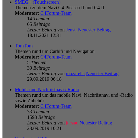
SMEG+ (Touchscreen)
Themen zu dem Navi C4 Picasso II und C4 II
Moderator:
C4Forum-Team
14
Themen
65
Beiträge
Letzter Beitrag
von
Jenst.
Neuester Beitrag
18.11.2021 12:31
TomTom
Themen rund um Carhifi und Navigation
Moderator:
C4Forum-Team
5
Themen
39
Beiträge
Letzter Beitrag
von
mozarella
Neuester Beitrag
29.09.2019 06:18
Mobil- und Nachrüstnavi / Radio
Themen rund um das mobile Navi, Nachrüstnavi und -Radio
sowie Zubehör
Moderator:
C4Forum-Team
33
Themen
1593
Beiträge
Letzter Beitrag
von
juezae
Neuester Beitrag
23.09.2019 10:21