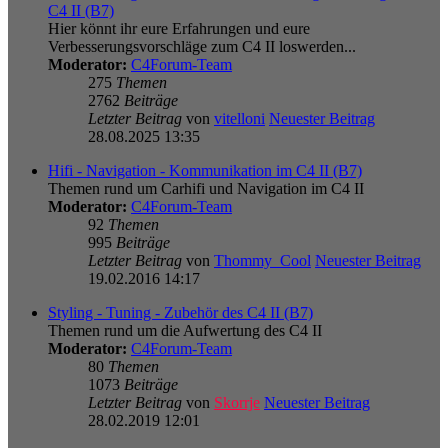
C4 II (B7)
Hier könnt ihr eure Erfahrungen und eure
Verbesserungsvorschläge zum C4 II loswerden...
Moderator:
C4Forum-Team
275
Themen
2762
Beiträge
Letzter Beitrag
von
vitelloni
Neuester Beitrag
28.08.2025 13:35
Hifi - Navigation - Kommunikation im C4 II (B7)
Themen rund um Carhifi und Navigation im C4 II
Moderator:
C4Forum-Team
92
Themen
995
Beiträge
Letzter Beitrag
von
Thommy_Cool
Neuester Beitrag
19.02.2016 14:17
Styling - Tuning - Zubehör des C4 II (B7)
Themen rund um die Aufwertung des C4 II
Moderator:
C4Forum-Team
80
Themen
1073
Beiträge
Letzter Beitrag
von
Skorrje
Neuester Beitrag
28.02.2019 12:01