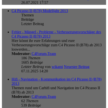
26.07.2021 17:57
C4 Picasso II (B78) Modelljahr 2013
Themen
Beiträge
Letzter Beitrag
Fehler - Mängel - Probleme - Verbesserungsvorschläge des
C4 Picasso II (B78) 2013
Hier könnt ihr eure Erfahrungen und eure
Verbesserungsvorschläge zum C4 Picasso II (B78) ab 2013
loswerden...
Moderator:
C4Forum-Team
186
Themen
1605
Beiträge
Letzter Beitrag
von
wikami
Neuester Beitrag
07.11.2025 14:20
Hifi - Navigation - Kommunikation im C4 Picasso II (B78)
2013
Themen rund um Carhifi und Navigation im C4 Picasso II
(B78) ab 2013
Moderator:
C4Forum-Team
62
Themen
539
Beiträge