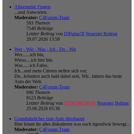
Allgemeine Fragen
...und Antworten.
Moderator:
C4Forum-Team
593
Themen
7540
Beiträge
Letzter Beitrag
von
DjPuma78
Neuester Beitrag
29.07.2026 13:58
Wer - Wie - Was - Ich - Du - Wir
Wer.......ich bin,
Wieso....ich hier bin,
Was......ich Fahre,
Ich...und mein Citroen stellen sich vor,
Du...könntest auch bald dabei sein, Wir...fahren das beste
Auto der Welt.
Moderator:
C4Forum-Team
696
Themen
8123
Beiträge
Letzter Beitrag
von
VENOMENON
Neuester Beitrag
25.06.2026 05:38
Grundsätzliches zum Auto überhaupt
Hier könnt ihr alles diskutieren was euch irgendwie bewegt...
Moderator:
C4Forum-Team