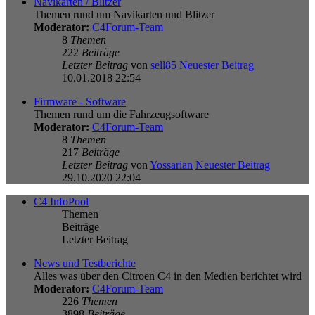
Navikarten / Blitzer
Themen rund um Navikarten und Blitzer
Moderator:
C4Forum-Team
8
Themen
222
Beiträge
Letzter Beitrag
von
sell85
Neuester Beitrag
10.01.2018 22:54
Firmware - Software
Themen rund um die Fahrzeugsoftware
Moderator:
C4Forum-Team
8
Themen
217
Beiträge
Letzter Beitrag
von
Yossarian
Neuester Beitrag
29.10.2020 22:04
C4 InfoPool
Themen
Beiträge
Letzter Beitrag
News und Testberichte
Alles was über den Citroen C4 in den Medien berichtet wird
Moderator:
C4Forum-Team
226
Themen
3898
Beiträge