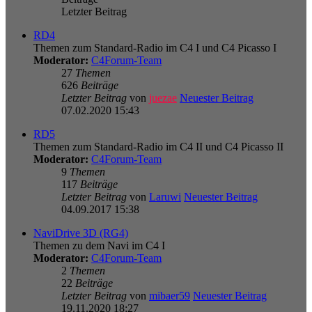
Letzter Beitrag
RD4
Themen zum Standard-Radio im C4 I und C4 Picasso I
Moderator:
C4Forum-Team
27
Themen
626
Beiträge
Letzter Beitrag
von
juezae
Neuester Beitrag
07.02.2020 15:43
RD5
Themen zum Standard-Radio im C4 II und C4 Picasso II
Moderator:
C4Forum-Team
9
Themen
117
Beiträge
Letzter Beitrag
von
Laruwi
Neuester Beitrag
04.09.2017 15:38
NaviDrive 3D (RG4)
Themen zu dem Navi im C4 I
Moderator:
C4Forum-Team
2
Themen
22
Beiträge
Letzter Beitrag
von
mibaer59
Neuester Beitrag
19.11.2020 18:27