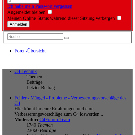
Ich habe mein Passwort vergessen
Angemeldet bleiben
Meinen Online-Status während dieser Sitzung verbergen
Foren-Übersicht
C4 Technik
Themen
Beiträge
Letzter Beitrag
Fehler - Mängel - Probleme - Verbesserungsvorschläge des
C4
Hier könnt ihr eure Erfahrungen und eure
Verbesserungsvorschläge zum C4 loswerden...
Moderator:
C4Forum-Team
1740
Themen
23060
Beiträge