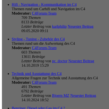
Hifi - Navigation - Kommunikation im C4
Themen rund um Carhifi und Navigation im C4
Moderator:
C4Forum-Team
709
Themen
8133
Beiträge
Letzter Beitrag
von
karlphilip
Neuester Beitrag
09.05.2020 09:11
Styling - Tuning - Zubehör des C4
Themen rund um die Aufwertung des C4
Moderator:
C4Forum-Team
603
Themen
13611
Beiträge
Letzter Beitrag
von
pc_doctor
Neuester Beitrag
14.10.2019 15:29
Technik und Ausstattung des C4
Allgemeine Fragen zur Technik und Ausstattung des C4
Moderator:
C4Forum-Team
491
Themen
6792
Beiträge
Letzter Beitrag
von
Bjoern MZ
Neuester Beitrag
14.10.2024 18:52
Benziner, Diesel oder Gas im C4 ?