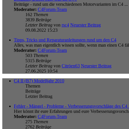
Beiträge - rund um die verschiedenen Motorvarianten im C4 ...
Moderator:
C4Forum-Team
162
Themen
3839
Beiträge
Letzter Beitrag
von
rsc4
Neuester Beitrag
09.08.2022 15:23
Tipps, Tricks und Reparaturanleitungen rund um den C4
Alles, was man eigentlich wissen sollte, wenn man einen C4 fäh
Moderator:
C4Forum-Team
503
Themen
5315
Beiträge
Letzter Beitrag
von
Citröen63
Neuester Beitrag
27.06.2025 10:54
C4 II (B7) Modelljahr 2010
Themen
Beiträge
Letzter Beitrag
Fehler - Mängel - Probleme - Verbesserungsvorschläge des C4 
Hier könnt ihr eure Erfahrungen und eure Verbesserungsvorsch
Moderator:
C4Forum-Team
275
Themen
2762
Beiträge