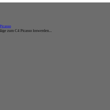
Picasso
läge zum C4 Picasso loswerden...