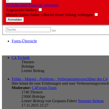
Ich habe mein Passwort vergessen
Angemeldet bleiben
Meinen Online-Status während dieser Sitzung verbergen
Foren-Übersicht
C4 Technik
Themen
Beiträge
Letzter Beitrag
Fehler - Mängel - Probleme - Verbesserungsvorschläge des C4
Hier könnt ihr eure Erfahrungen und eure Verbesserungsvorsch
Moderator:
C4Forum-Team
1740
Themen
23060
Beiträge
Letzter Beitrag
von
Gespann-Fahrer
Neuester Beitrag
17.11.2025 21:27