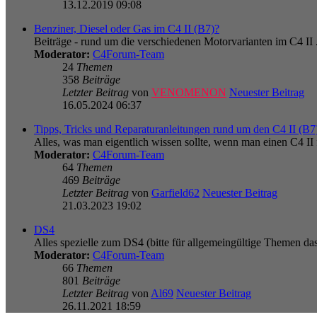
13.12.2019 09:08
Benziner, Diesel oder Gas im C4 II (B7)?
Beiträge - rund um die verschiedenen Motorvarianten im C4 II .
Moderator:
C4Forum-Team
24
Themen
358
Beiträge
Letzter Beitrag
von
VENOMENON
Neuester Beitrag
16.05.2024 06:37
Tipps, Tricks und Reparaturanleitungen rund um den C4 II (B7
Alles, was man eigentlich wissen sollte, wenn man einen C4 II 
Moderator:
C4Forum-Team
64
Themen
469
Beiträge
Letzter Beitrag
von
Garfield62
Neuester Beitrag
21.03.2023 19:02
DS4
Alles spezielle zum DS4 (bitte für allgemeingültige Themen d
Moderator:
C4Forum-Team
66
Themen
801
Beiträge
Letzter Beitrag
von
Al69
Neuester Beitrag
26.11.2021 18:59