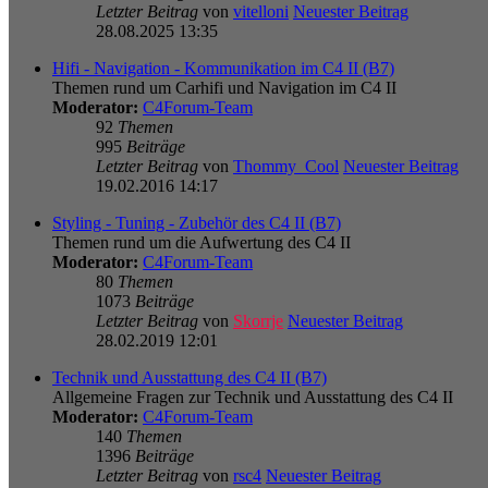
Letzter Beitrag
von
vitelloni
Neuester Beitrag
28.08.2025 13:35
Hifi - Navigation - Kommunikation im C4 II (B7)
Themen rund um Carhifi und Navigation im C4 II
Moderator:
C4Forum-Team
92
Themen
995
Beiträge
Letzter Beitrag
von
Thommy_Cool
Neuester Beitrag
19.02.2016 14:17
Styling - Tuning - Zubehör des C4 II (B7)
Themen rund um die Aufwertung des C4 II
Moderator:
C4Forum-Team
80
Themen
1073
Beiträge
Letzter Beitrag
von
Skorrje
Neuester Beitrag
28.02.2019 12:01
Technik und Ausstattung des C4 II (B7)
Allgemeine Fragen zur Technik und Ausstattung des C4 II
Moderator:
C4Forum-Team
140
Themen
1396
Beiträge
Letzter Beitrag
von
rsc4
Neuester Beitrag