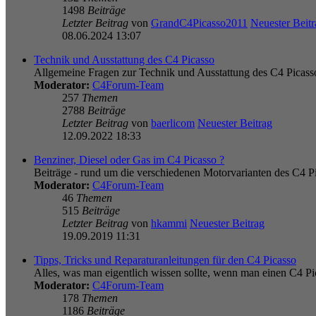
1498
Beiträge
Letzter Beitrag
von
GrandC4Picasso2011
Neuester Beitr
08.06.2024 13:07
Technik und Ausstattung des C4 Picasso
Allgemeine Fragen zur Technik und Ausstattung des C4 Picass
Moderator:
C4Forum-Team
257
Themen
2788
Beiträge
Letzter Beitrag
von
baerlicom
Neuester Beitrag
12.09.2022 18:33
Benziner, Diesel oder Gas im C4 Picasso ?
Beiträge - rund um die verschiedenen Motorvarianten des C4 P
Moderator:
C4Forum-Team
46
Themen
515
Beiträge
Letzter Beitrag
von
hkammi
Neuester Beitrag
19.09.2019 11:31
Tipps, Tricks und Reparaturanleitungen für den C4 Picasso
Alles, was man eigentlich wissen sollte, wenn man einen C4 Pic
Moderator:
C4Forum-Team
178
Themen
1186
Beiträge