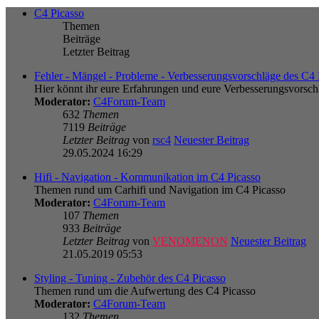
C4 Picasso
Themen
Beiträge
Letzter Beitrag
Fehler - Mängel - Probleme - Verbesserungsvorschläge des C4 
Hier könnt ihr eure Erfahrungen und eure Verbesserungsvorsch
Moderator:
C4Forum-Team
632
Themen
7119
Beiträge
Letzter Beitrag
von
rsc4
Neuester Beitrag
29.05.2024 16:29
Hifi - Navigation - Kommunikation im C4 Picasso
Themen rund um Carhifi und Navigation im C4 Picasso
Moderator:
C4Forum-Team
107
Themen
933
Beiträge
Letzter Beitrag
von
VENOMENON
Neuester Beitrag
21.05.2019 05:53
Styling - Tuning - Zubehör des C4 Picasso
Themen rund um die Aufwertung des C4 Picasso
Moderator:
C4Forum-Team
132
Themen