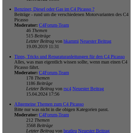
Benziner, Diesel oder Gas im C4 Picasso ?
Beiträge - rund um die verschiedenen Motorvarianten des C4
Picasso
Moderator:
C4Forum-Team
46
Themen
515
Beiträge
Letzter Beitrag
von
hkammi
Neuester Beitrag
19.09.2019 11:31
Tipps, Tricks und Reparaturanleitungen für den C4 Picasso
Alles, was man eigentlich wissen sollte, wenn man einen C4
Picasso fährt.
Moderator:
C4Forum-Team
178
Themen
1186
Beiträge
Letzter Beitrag
von
rsc4
Neuester Beitrag
15.04.2024 17:56
Allgemeine Themen zum C4 Picasso
Bitte nur was nicht in die obigen Kategorien passt.
Moderator:
C4Forum-Team
212
Themen
3568
Beiträge
Letzter Beitrag
von
beatleu
Neuester Beitrag