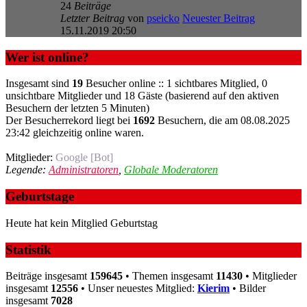
24
Beiträge
Letzter Beitrag
von
pseicko
Neuester Beitrag
15.11.2019 20:50
Wer ist online?
Insgesamt sind
19
Besucher online :: 1 sichtbares Mitglied, 0
unsichtbare Mitglieder und 18 Gäste (basierend auf den aktiven
Besuchern der letzten 5 Minuten)
Der Besucherrekord liegt bei
1692
Besuchern, die am 08.08.2025
23:42 gleichzeitig online waren.
Mitglieder:
Google [Bot]
Legende:
Administratoren
,
Globale Moderatoren
Geburtstage
Heute hat kein Mitglied Geburtstag
Statistik
Beiträge insgesamt
159645
• Themen insgesamt
11430
• Mitglieder
insgesamt
12556
• Unser neuestes Mitglied:
Kierim
• Bilder
insgesamt
7028