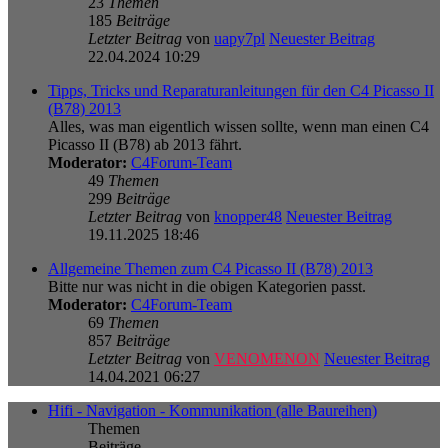
23
Themen
185
Beiträge
Letzter Beitrag
von
uapy7pl
Neuester Beitrag
22.04.2024 10:29
Tipps, Tricks und Reparaturanleitungen für den C4 Picasso II
(B78) 2013
Alles, was man eigentlich wissen sollte, wenn man einen C4
Picasso II (B78) ab 2013 fährt.
Moderator:
C4Forum-Team
49
Themen
299
Beiträge
Letzter Beitrag
von
knopper48
Neuester Beitrag
19.11.2025 18:46
Allgemeine Themen zum C4 Picasso II (B78) 2013
Bitte nur was nicht in die obigen Kategorien passt.
Moderator:
C4Forum-Team
69
Themen
857
Beiträge
Letzter Beitrag
von
VENOMENON
Neuester Beitrag
14.04.2021 06:27
Hifi - Navigation - Kommunikation (alle Baureihen)
Themen
Beiträge