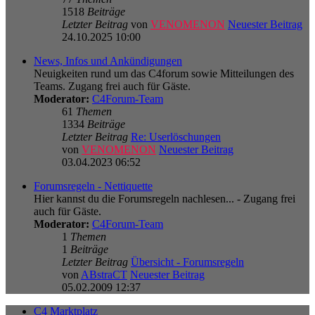
1518
Beiträge
Letzter Beitrag
von
VENOMENON
Neuester Beitrag
24.10.2025 10:00
News, Infos und Ankündigungen
Neuigkeiten rund um das C4forum sowie Mitteilungen des
Teams. Zugang frei auch für Gäste.
Moderator:
C4Forum-Team
61
Themen
1334
Beiträge
Letzter Beitrag
Re: Userlöschungen
von
VENOMENON
Neuester Beitrag
03.04.2023 06:52
Forumsregeln - Nettiquette
Hier kannst du die Forumsregeln nachlesen... - Zugang frei
auch für Gäste.
Moderator:
C4Forum-Team
1
Themen
1
Beiträge
Letzter Beitrag
Übersicht - Forumsregeln
von
ABstraCT
Neuester Beitrag
05.02.2009 12:37
C4 Marktplatz