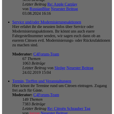
Letzter Beitrag
Re: Apple Carplay
von
RussianBlue
Neuester Beitrag
03.08.2024 16:16
Service und/oder Modernisierungsaktionen
Hier erfahrt ihr die neusten Infos über Service oder
Modernisierungsaktionen. Ihr könnt uns auch euere
Fahrgestellnummer senden, wir sagen euch dann ob an
euerem Citroen evtl. Modernisierungs- oder Rückrufaktionen
zu machen sind.
Moderator:
C4Forum-Team
67
Themen
1063
Beiträge
Letzter Beitrag
von
Sledge
Neuester Beitrag
24.02.2019 15:04
Termin, Treffen und Veranstaltungen
Hier könnt ihr Termine rund um Citroen eintragen. Zugang
frei auch für Gäste.
Moderator:
C4Forum-Team
149
Themen
7383
Beiträge
Letzter Beitrag
Re: Citroën Schrauber Tag
von
juezae
Neuester Beitrag