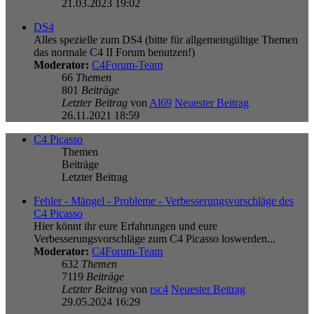
21.03.2023 19:02
DS4
Alles spezielle zum DS4 (bitte für allgemeingültige Themen
das normale C4 II Forum benutzen!)
Moderator:
C4Forum-Team
66
Themen
801
Beiträge
Letzter Beitrag
von
Al69
Neuester Beitrag
26.11.2021 18:59
C4 Picasso
Themen
Beiträge
Letzter Beitrag
Fehler - Mängel - Probleme - Verbesserungsvorschläge des
C4 Picasso
Hier könnt ihr eure Erfahrungen und eure
Verbesserungsvorschläge zum C4 Picasso loswerden...
Moderator:
C4Forum-Team
632
Themen
7119
Beiträge
Letzter Beitrag
von
rsc4
Neuester Beitrag
29.05.2024 16:29