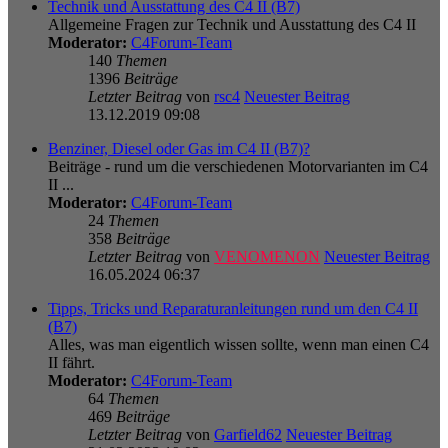
Technik und Ausstattung des C4 II (B7)
Allgemeine Fragen zur Technik und Ausstattung des C4 II
Moderator:
C4Forum-Team
140
Themen
1396
Beiträge
Letzter Beitrag
von
rsc4
Neuester Beitrag
13.12.2019 09:08
Benziner, Diesel oder Gas im C4 II (B7)?
Beiträge - rund um die verschiedenen Motorvarianten im C4
II ...
Moderator:
C4Forum-Team
24
Themen
358
Beiträge
Letzter Beitrag
von
VENOMENON
Neuester Beitrag
16.05.2024 06:37
Tipps, Tricks und Reparaturanleitungen rund um den C4 II
(B7)
Alles, was man eigentlich wissen sollte, wenn man einen C4
II fährt.
Moderator:
C4Forum-Team
64
Themen
469
Beiträge
Letzter Beitrag
von
Garfield62
Neuester Beitrag