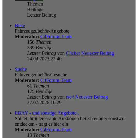
Themen
Beiträge
Letzter Beitrag
Biete
Fahrzeugzubehör-Angebote
Moderator:
C4Forum-Team
156
Themen
339
Beiträge
Letzter Beitrag
von
Clicker
Neuester Beitrag
24.04.2023 22:40
Suche
Fahrzeugzubehör-Gesuche
Moderator:
C4Forum-Team
61
Themen
175
Beiträge
Letzter Beitrag
von
rsc4
Neuester Beitrag
27.07.2026 16:29
EBAY - und sonstige Angebote..
Solltet ihr interessante Auktionen bei Ebay oder sonstwo
entdecken - tragt es hier ein
Moderator:
C4Forum-Team
13
Themen