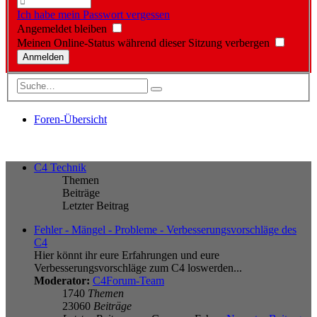
Ich habe mein Passwort vergessen
Angemeldet bleiben
Meinen Online-Status während dieser Sitzung verbergen
Foren-Übersicht
C4 Technik
Themen
Beiträge
Letzter Beitrag
Fehler - Mängel - Probleme - Verbesserungsvorschläge des
C4
Hier könnt ihr eure Erfahrungen und eure
Verbesserungsvorschläge zum C4 loswerden...
Moderator:
C4Forum-Team
1740
Themen
23060
Beiträge