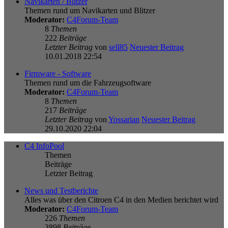
Navikarten / Blitzer
Themen rund um Navikarten und Blitzer
Moderator:
C4Forum-Team
8
Themen
222
Beiträge
Letzter Beitrag
von
sell85
Neuester Beitrag
10.01.2018 22:54
Firmware - Software
Themen rund um die Fahrzeugsoftware
Moderator:
C4Forum-Team
8
Themen
217
Beiträge
Letzter Beitrag
von
Yossarian
Neuester Beitrag
29.10.2020 22:04
C4 InfoPool
Themen
Beiträge
Letzter Beitrag
News und Testberichte
Alles was über den Citroen C4 in den Medien berichtet wird
Moderator:
C4Forum-Team
226
Themen
3898
Beiträge