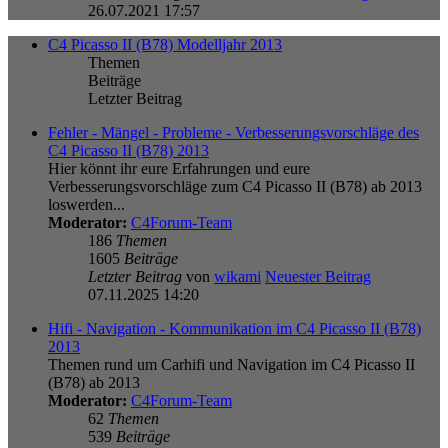
26.07.2021 17:57
C4 Picasso II (B78) Modelljahr 2013
Themen
Beiträge
Letzter Beitrag
Fehler - Mängel - Probleme - Verbesserungsvorschläge des
C4 Picasso II (B78) 2013
Hier könnt ihr eure Erfahrungen und eure
Verbesserungsvorschläge zum C4 Picasso II (B78) ab 2013
loswerden...
Moderator:
C4Forum-Team
186
Themen
1605
Beiträge
Letzter Beitrag
von
wikami
Neuester Beitrag
07.11.2025 14:20
Hifi - Navigation - Kommunikation im C4 Picasso II (B78)
2013
Themen rund um Carhifi und Navigation im C4 Picasso II
(B78) ab 2013
Moderator:
C4Forum-Team
62
Themen
539
Beiträge