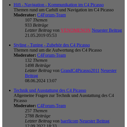
Hifi - Navigation - Kommunikation im C4 Picasso
Themen rund um Carhifi und Navigation im C4 Picasso
Moderator:
C4Forum-Team
107
Themen
933
Beiträge
Letzter Beitrag
von
VENOMENON
Neuester Beitrag
21.05.2019 05:53
Styling - Tuning - Zubehör des C4 Picasso
Themen rund um die Aufwertung des C4 Picasso
Moderator:
C4Forum-Team
132
Themen
1498
Beiträge
Letzter Beitrag
von
GrandC4Picasso2011
Neuester
Beitrag
08.06.2024 13:07
Technik und Ausstattung des C4 Picasso
Allgemeine Fragen zur Technik und Ausstattung des C4
Picasso
Moderator:
C4Forum-Team
257
Themen
2788
Beiträge
Letzter Beitrag
von
baerlicom
Neuester Beitrag
12.09.2022 18:33