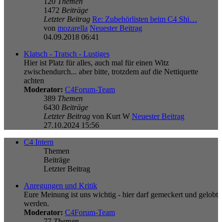
120
Themen
1472
Beiträge
Letzter Beitrag
Re: Zubehörlisten beim C4 Shi…
von
mozarella
Neuester Beitrag
04.09.2018 06:41
Klatsch - Tratsch - Lustiges
Hier ist Platz für alles, auch mal für einen Witz
zwischendurch... aber bitte, trotzdem auf die Nettiquette
achten
Moderator:
C4Forum-Team
389
Themen
6430
Beiträge
Letzter Beitrag
von
Kurt W
Neuester Beitrag
27.10.2024 15:56
C4 Intern
Themen
Beiträge
Letzter Beitrag
Anregungen und Kritik
Eure Meinung ist uns wichtig - hier darf gemeckert und gelobt
werden.
Moderator:
C4Forum-Team
77
Themen