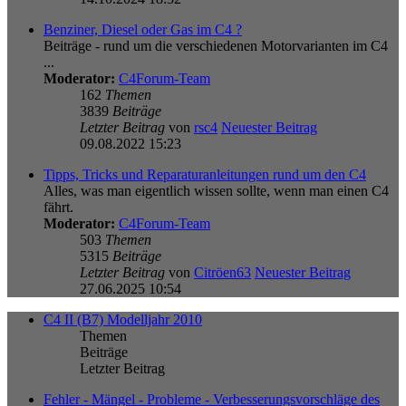
Benziner, Diesel oder Gas im C4 ?
Beiträge - rund um die verschiedenen Motorvarianten im C4
...
Moderator:
C4Forum-Team
162
Themen
3839
Beiträge
Letzter Beitrag
von
rsc4
Neuester Beitrag
09.08.2022 15:23
Tipps, Tricks und Reparaturanleitungen rund um den C4
Alles, was man eigentlich wissen sollte, wenn man einen C4
fährt.
Moderator:
C4Forum-Team
503
Themen
5315
Beiträge
Letzter Beitrag
von
Citröen63
Neuester Beitrag
27.06.2025 10:54
C4 II (B7) Modelljahr 2010
Themen
Beiträge
Letzter Beitrag
Fehler - Mängel - Probleme - Verbesserungsvorschläge des