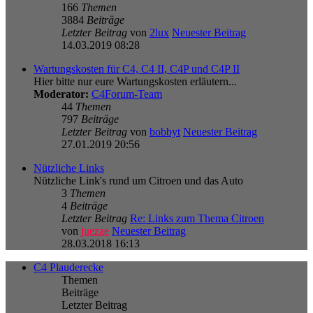
166
Themen
3884
Beiträge
Letzter Beitrag
von
2lux
Neuester Beitrag
14.03.2019 08:28
Wartungskosten für C4, C4 II, C4P und C4P II
Hier bitte nur eure Wartungskosten erläutern...
Moderator:
C4Forum-Team
44
Themen
797
Beiträge
Letzter Beitrag
von
bobbyt
Neuester Beitrag
27.01.2019 20:56
Nützliche Links
Nützliche Link's rund um Citroen und das Auto
3
Themen
4
Beiträge
Letzter Beitrag
Re: Links zum Thema Citroen
von
juezae
Neuester Beitrag
28.03.2018 16:13
C4 Plauderecke
Themen
Beiträge
Letzter Beitrag