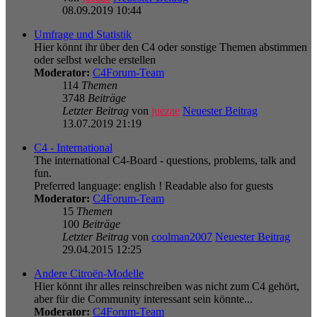
08.09.2019 10:44
Umfrage und Statistik
Hier könnt ihr über den C4 oder sonstige Themen abstimmen
oder selbst welche erstellen
Moderator:
C4Forum-Team
114
Themen
3748
Beiträge
Letzter Beitrag
von
juezae
Neuester Beitrag
13.07.2019 21:19
C4 - International
The international C4-Board - questions, problems, talk and
fun.
Preferred language: english ! Readable also for guests
Moderator:
C4Forum-Team
15
Themen
100
Beiträge
Letzter Beitrag
von
coolman2007
Neuester Beitrag
29.04.2015 12:25
Andere Citroën-Modelle
Hier könnt ihr alles reinschreiben was nicht zum C4 gehört,
aber für die Community interessant sein könnte...
Moderator:
C4Forum-Team