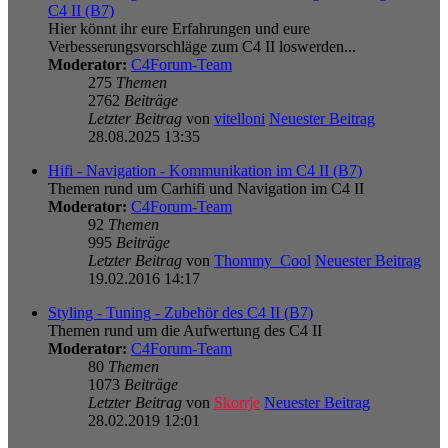
C4 II (B7)
Hier könnt ihr eure Erfahrungen und eure
Verbesserungsvorschläge zum C4 II loswerden...
Moderator:
C4Forum-Team
275
Themen
2762
Beiträge
Letzter Beitrag
von
vitelloni
Neuester Beitrag
28.08.2025 13:35
Hifi - Navigation - Kommunikation im C4 II (B7)
Themen rund um Carhifi und Navigation im C4 II
Moderator:
C4Forum-Team
92
Themen
995
Beiträge
Letzter Beitrag
von
Thommy_Cool
Neuester Beitrag
19.02.2016 14:17
Styling - Tuning - Zubehör des C4 II (B7)
Themen rund um die Aufwertung des C4 II
Moderator:
C4Forum-Team
80
Themen
1073
Beiträge
Letzter Beitrag
von
Skorrje
Neuester Beitrag
28.02.2019 12:01