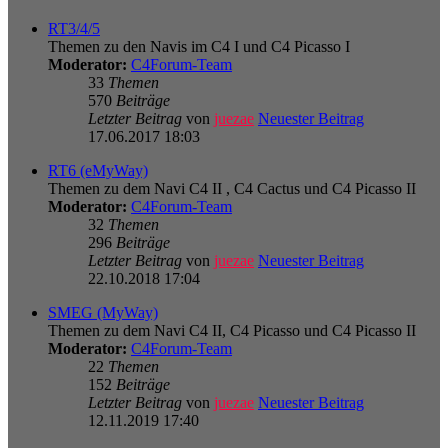
RT3/4/5
Themen zu den Navis im C4 I und C4 Picasso I
Moderator:
C4Forum-Team
33
Themen
570
Beiträge
Letzter Beitrag
von
juezae
Neuester Beitrag
17.06.2017 18:03
RT6 (eMyWay)
Themen zu dem Navi C4 II , C4 Cactus und C4 Picasso II
Moderator:
C4Forum-Team
32
Themen
296
Beiträge
Letzter Beitrag
von
juezae
Neuester Beitrag
22.10.2018 17:04
SMEG (MyWay)
Themen zu dem Navi C4 II, C4 Picasso und C4 Picasso II
Moderator:
C4Forum-Team
22
Themen
152
Beiträge
Letzter Beitrag
von
juezae
Neuester Beitrag
12.11.2019 17:40