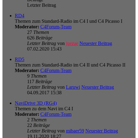
Letzter Beitrag
RD4
Themen zum Standard-Radio im C4 I und C4 Picasso I
Moderator:
C4Forum-Team
27
Themen
626
Beiträge
Letzter Beitrag
von
juezae
Neuester Beitrag
07.02.2020 15:43
RD5
Themen zum Standard-Radio im C4 II und C4 Picasso II
Moderator:
C4Forum-Team
9
Themen
117
Beiträge
Letzter Beitrag
von
Laruwi
Neuester Beitrag
04.09.2017 15:38
NaviDrive 3D (RG4)
Themen zu dem Navi im C4 I
Moderator:
C4Forum-Team
2
Themen
22
Beiträge
Letzter Beitrag
von
mibaer59
Neuester Beitrag
19.11.2020 18:27