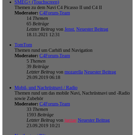
SMEG+ (Touchscreen)
Themen zu dem Navi C4 Picasso II und C4 II
Moderator:
C4Forum-Team
14
Themen
65
Beiträge
Letzter Beitrag
von
Jenst.
Neuester Beitrag
18.11.2021 12:31
TomTom
Themen rund um Carhifi und Navigation
Moderator:
C4Forum-Team
5
Themen
39
Beiträge
Letzter Beitrag
von
mozarella
Neuester Beitrag
29.09.2019 06:18
Mobil- und Nachrüstnavi / Radio
Themen rund um das mobile Navi, Nachrüstnavi und -Radio
sowie Zubehör
Moderator:
C4Forum-Team
33
Themen
1593
Beiträge
Letzter Beitrag
von
juezae
Neuester Beitrag
23.09.2019 10:21