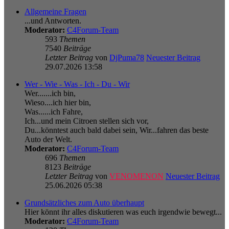
Allgemeine Fragen
...und Antworten.
Moderator:
C4Forum-Team
593
Themen
7540
Beiträge
Letzter Beitrag
von
DjPuma78
Neuester Beitrag
29.07.2026 13:58
Wer - Wie - Was - Ich - Du - Wir
Wer.......ich bin,
Wieso....ich hier bin,
Was......ich Fahre,
Ich...und mein Citroen stellen sich vor,
Du...könntest auch bald dabei sein, Wir...fahren das beste
Auto der Welt.
Moderator:
C4Forum-Team
696
Themen
8123
Beiträge
Letzter Beitrag
von
VENOMENON
Neuester Beitrag
25.06.2026 05:38
Grundsätzliches zum Auto überhaupt
Hier könnt ihr alles diskutieren was euch irgendwie bewegt...
Moderator:
C4Forum-Team