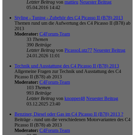
Letzter Beitrag
von
mattieu
Neuester Beitrag
05.04.2016 14:42
Styling - Tuning - Zubehör des C4 Picasso II (B78) 2013
Themen rund um die Aufwertung des C4 Picasso II (B78) ab
2013
Moderator:
C4Forum-Team
33
Themen
390
Beiträge
Letzter Beitrag
von
PicassoLutz77
Neuester Beitrag
24.01.2026 11:01
Technik und Ausstattung des C4 Picasso II (B78) 2013
Allgemeine Fragen zur Technik und Ausstattung des C4
Picasso II (B78) ab 2013
Moderator:
C4Forum-Team
103
Themen
993
Beiträge
Letzter Beitrag
von
knopper48
Neuester Beitrag
03.12.2025 23:40
Benziner, Diesel oder Gas im C4 Picasso II (B78) 2013 ?
Beiträge - rund um die verschiedenen Motorvarianten des C4
Picasso II (B78) ab 2013
Moderator:
C4Forum-Team