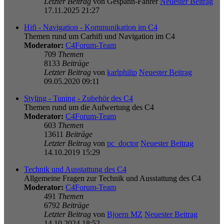
Letzter Beitrag
von
Gespann-Fahrer
Neuester Beitrag
17.11.2025 21:27
Hifi - Navigation - Kommunikation im C4
Themen rund um Carhifi und Navigation im C4
Moderator:
C4Forum-Team
709
Themen
8133
Beiträge
Letzter Beitrag
von
karlphilip
Neuester Beitrag
09.05.2020 09:11
Styling - Tuning - Zubehör des C4
Themen rund um die Aufwertung des C4
Moderator:
C4Forum-Team
603
Themen
13611
Beiträge
Letzter Beitrag
von
pc_doctor
Neuester Beitrag
14.10.2019 15:29
Technik und Ausstattung des C4
Allgemeine Fragen zur Technik und Ausstattung des C4
Moderator:
C4Forum-Team
491
Themen
6792
Beiträge
Letzter Beitrag
von
Bjoern MZ
Neuester Beitrag
14.10.2024 18:52