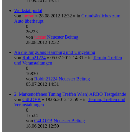
11.09.2012 19:15
Werkstattportal
von
juezae
» 28.08.2012 12:32 » in
Grundsätzliches zum
Auto überhaupt
0
26223
von
juezae
Neuester Beitrag
28.08.2012 12:32
An die Jungs aus Hamburg und Umgebung
von
Robin21224
» 05.07.2012 14:31 » in
Termin, Treffen
und Veranstaltungen
0
16830
von
Robin21224
Neuester Beitrag
05.07.2012 14:31
2. Markenoffenes Tuning Treffen Wien) ARBÖ Testgelände
von
C4LOEB
» 18.06.2012 12:59 » in
Termin, Treffen und
Veranstaltungen
0
17534
von
C4LOEB
Neuester Beitrag
18.06.2012 12:59