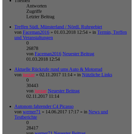
Themen
Antworten
Zugriffe
Letzter Beitrag
Treffen Südl. Münsterland / Nördl. Ruhrgebiet
von
Faceman2016
» 01.03.2018 12:54 » in
Termin, Treffen
und Veranstaltungen
0
26878
von
Faceman2016
Neuester Beitrag
01.03.2018 12:54
Aktuelle Rückrufe rund ums Auto & Motorrad
von
juezae
» 02.11.2017 11:14 » in
Nützliche Links
0
30443
von
juezae
Neuester Beitrag
02.11.2017 11:14
Autonom fahrender C4 Picasso
von
werner71
» 14.06.2017 17:17 » in
News und
Testberichte
0
28417
von
werner71
Neuester Beitrag