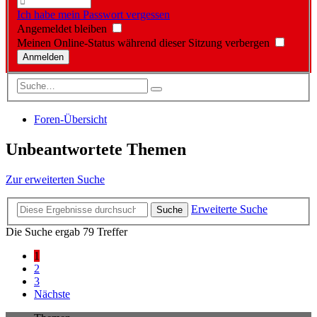
Ich habe mein Passwort vergessen
Angemeldet bleiben
Meinen Online-Status während dieser Sitzung verbergen
Foren-Übersicht
Unbeantwortete Themen
Zur erweiterten Suche
Erweiterte Suche
Suche
Die Suche ergab 79 Treffer
1
2
3
Nächste