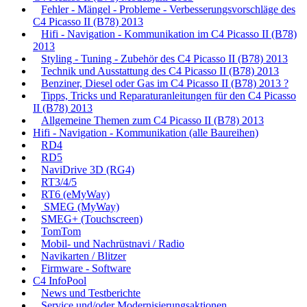
Fehler - Mängel - Probleme - Verbesserungsvorschläge des
C4 Picasso II (B78) 2013
Hifi - Navigation - Kommunikation im C4 Picasso II (B78)
2013
Styling - Tuning - Zubehör des C4 Picasso II (B78) 2013
Technik und Ausstattung des C4 Picasso II (B78) 2013
Benziner, Diesel oder Gas im C4 Picasso II (B78) 2013 ?
Tipps, Tricks und Reparaturanleitungen für den C4 Picasso
II (B78) 2013
Allgemeine Themen zum C4 Picasso II (B78) 2013
Hifi - Navigation - Kommunikation (alle Baureihen)
RD4
RD5
NaviDrive 3D (RG4)
RT3/4/5
RT6 (eMyWay)
SMEG (MyWay)
SMEG+ (Touchscreen)
TomTom
Mobil- und Nachrüstnavi / Radio
Navikarten / Blitzer
Firmware - Software
C4 InfoPool
News und Testberichte
Service und/oder Modernisierungsaktionen