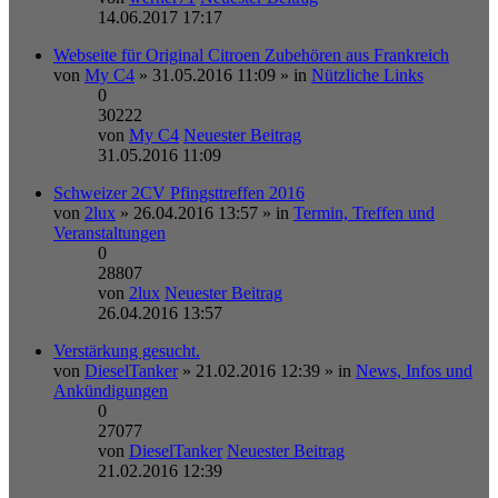
14.06.2017 17:17
Webseite für Original Citroen Zubehören aus Frankreich
von
My C4
» 31.05.2016 11:09 » in
Nützliche Links
0
30222
von
My C4
Neuester Beitrag
31.05.2016 11:09
Schweizer 2CV Pfingsttreffen 2016
von
2lux
» 26.04.2016 13:57 » in
Termin, Treffen und
Veranstaltungen
0
28807
von
2lux
Neuester Beitrag
26.04.2016 13:57
Verstärkung gesucht.
von
DieselTanker
» 21.02.2016 12:39 » in
News, Infos und
Ankündigungen
0
27077
von
DieselTanker
Neuester Beitrag
21.02.2016 12:39