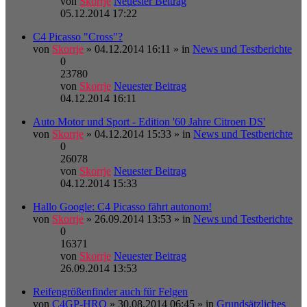
von
Skorrje
Neuester Beitrag
05.12.2014 17:22
C4 Picasso "Cross"?
von
Skorrje
» 04.12.2014 16:11 » in
News und Testberichte
0
23780
von
Skorrje
Neuester Beitrag
04.12.2014 16:11
Auto Motor und Sport - Edition '60 Jahre Citroen DS'
von
Skorrje
» 04.12.2014 15:33 » in
News und Testberichte
0
26078
von
Skorrje
Neuester Beitrag
04.12.2014 15:33
Hallo Google: C4 Picasso fährt autonom!
von
Skorrje
» 26.09.2014 13:53 » in
News und Testberichte
0
16371
von
Skorrje
Neuester Beitrag
26.09.2014 13:53
Reifengrößenfinder auch für Felgen
von
C4GP-HRO
» 30.08.2014 06:45 » in
Grundsätzliches