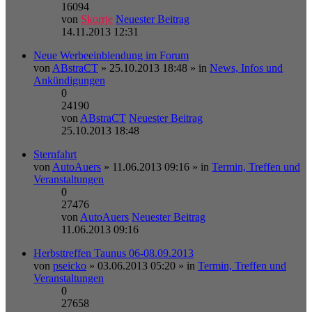
16094
von
Skorrje
Neuester Beitrag
14.11.2013 12:31
Neue Werbeeinblendung im Forum
von
ABstraCT
» 25.10.2013 18:48 » in
News, Infos und
Ankündigungen
0
24190
von
ABstraCT
Neuester Beitrag
25.10.2013 18:48
Sternfahrt
von
AutoAuers
» 11.06.2013 09:16 » in
Termin, Treffen und
Veranstaltungen
0
27476
von
AutoAuers
Neuester Beitrag
11.06.2013 09:16
Herbsttreffen Taunus 06-08.09.2013
von
pseicko
» 03.06.2013 05:20 » in
Termin, Treffen und
Veranstaltungen
0
27658