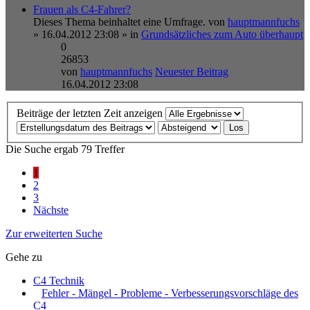
Frauen als C4-Fahrer?
Dieses Thema beinhaltet eine Umfrage.
von
hauptmannfuchs
» 16.04.2012 23:08 » in
Grundsätzliches zum Auto überhaupt
0
26853
von
hauptmannfuchs
Neuester Beitrag
16.04.2012 23:08
Beiträge der letzten Zeit anzeigen
Die Suche ergab 79 Treffer
1
2
3
Nächste
Zur erweiterten Suche
Gehe zu
C4 Technik
Fehler - Mängel - Probleme - Verbesserungsvorschläge des
C4