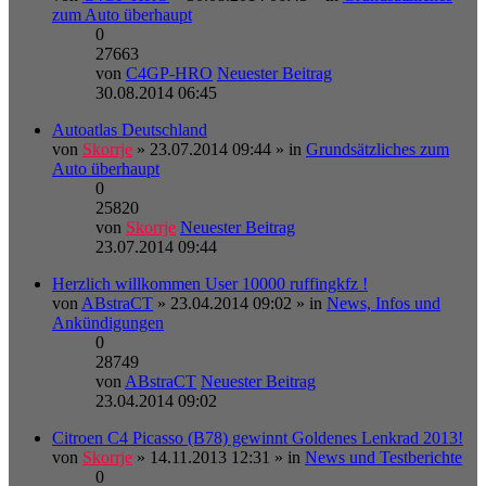
zum Auto überhaupt
0
27663
von
C4GP-HRO
Neuester Beitrag
30.08.2014 06:45
Autoatlas Deutschland
von
Skorrje
» 23.07.2014 09:44 » in
Grundsätzliches zum
Auto überhaupt
0
25820
von
Skorrje
Neuester Beitrag
23.07.2014 09:44
Herzlich willkommen User 10000 ruffingkfz !
von
ABstraCT
» 23.04.2014 09:02 » in
News, Infos und
Ankündigungen
0
28749
von
ABstraCT
Neuester Beitrag
23.04.2014 09:02
Citroen C4 Picasso (B78) gewinnt Goldenes Lenkrad 2013!
von
Skorrje
» 14.11.2013 12:31 » in
News und Testberichte
0