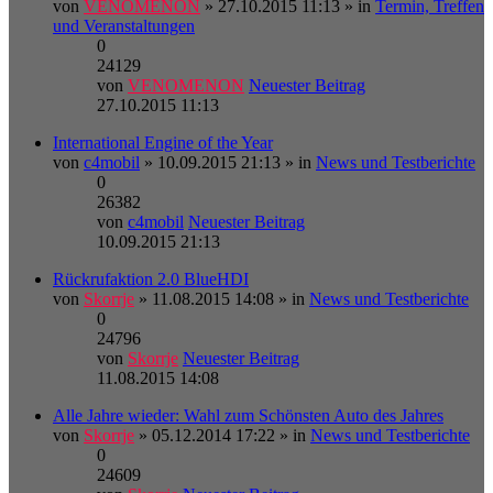
von
VENOMENON
» 27.10.2015 11:13 » in
Termin, Treffen
und Veranstaltungen
0
24129
von
VENOMENON
Neuester Beitrag
27.10.2015 11:13
International Engine of the Year
von
c4mobil
» 10.09.2015 21:13 » in
News und Testberichte
0
26382
von
c4mobil
Neuester Beitrag
10.09.2015 21:13
Rückrufaktion 2.0 BlueHDI
von
Skorrje
» 11.08.2015 14:08 » in
News und Testberichte
0
24796
von
Skorrje
Neuester Beitrag
11.08.2015 14:08
Alle Jahre wieder: Wahl zum Schönsten Auto des Jahres
von
Skorrje
» 05.12.2014 17:22 » in
News und Testberichte
0
24609