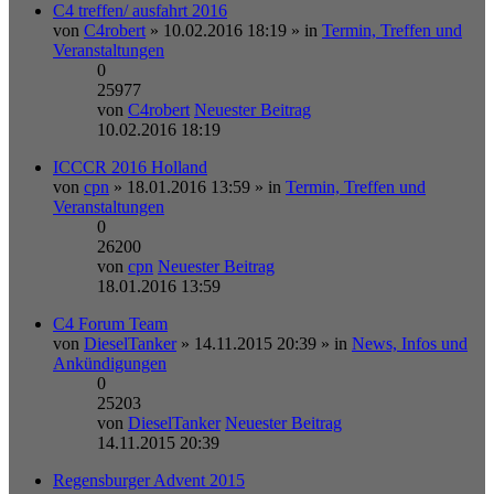
C4 treffen/ ausfahrt 2016
von
C4robert
» 10.02.2016 18:19 » in
Termin, Treffen und
Veranstaltungen
0
25977
von
C4robert
Neuester Beitrag
10.02.2016 18:19
ICCCR 2016 Holland
von
cpn
» 18.01.2016 13:59 » in
Termin, Treffen und
Veranstaltungen
0
26200
von
cpn
Neuester Beitrag
18.01.2016 13:59
C4 Forum Team
von
DieselTanker
» 14.11.2015 20:39 » in
News, Infos und
Ankündigungen
0
25203
von
DieselTanker
Neuester Beitrag
14.11.2015 20:39
Regensburger Advent 2015