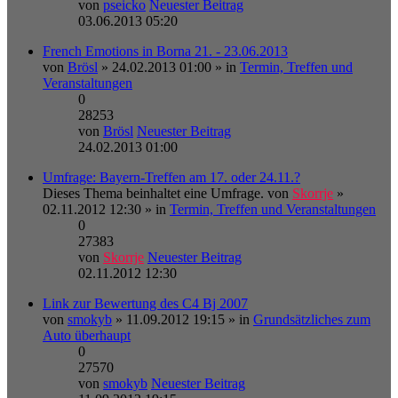
von
pseicko
Neuester Beitrag
03.06.2013 05:20
French Emotions in Borna 21. - 23.06.2013
von
Brösl
» 24.02.2013 01:00 » in
Termin, Treffen und
Veranstaltungen
0
28253
von
Brösl
Neuester Beitrag
24.02.2013 01:00
Umfrage: Bayern-Treffen am 17. oder 24.11.?
Dieses Thema beinhaltet eine Umfrage.
von
Skorrje
»
02.11.2012 12:30 » in
Termin, Treffen und Veranstaltungen
0
27383
von
Skorrje
Neuester Beitrag
02.11.2012 12:30
Link zur Bewertung des C4 Bj 2007
von
smokyb
» 11.09.2012 19:15 » in
Grundsätzliches zum
Auto überhaupt
0
27570
von
smokyb
Neuester Beitrag