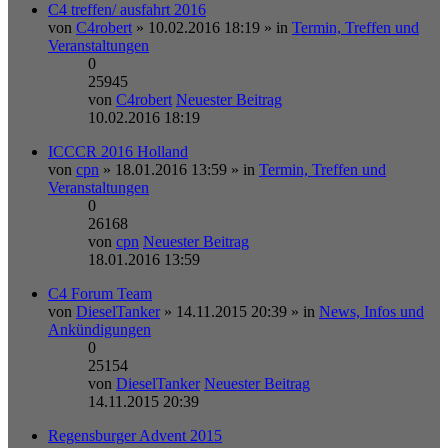
C4 treffen/ ausfahrt 2016
von
C4robert
» 10.02.2016 18:19 » in
Termin, Treffen und
Veranstaltungen
0
25945
von
C4robert
Neuester Beitrag
10.02.2016 18:19
ICCCR 2016 Holland
von
cpn
» 18.01.2016 13:59 » in
Termin, Treffen und
Veranstaltungen
0
26168
von
cpn
Neuester Beitrag
18.01.2016 13:59
C4 Forum Team
von
DieselTanker
» 14.11.2015 20:39 » in
News, Infos und
Ankündigungen
0
25154
von
DieselTanker
Neuester Beitrag
14.11.2015 20:39
Regensburger Advent 2015