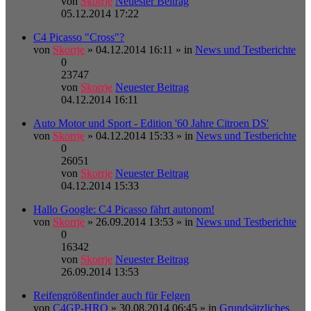
von
Skorrje
Neuester Beitrag
05.12.2014 17:22
C4 Picasso "Cross"?
von
Skorrje
» 04.12.2014 16:11 » in
News und Testberichte
0
23747
von
Skorrje
Neuester Beitrag
04.12.2014 16:11
Auto Motor und Sport - Edition '60 Jahre Citroen DS'
von
Skorrje
» 04.12.2014 15:33 » in
News und Testberichte
0
26051
von
Skorrje
Neuester Beitrag
04.12.2014 15:33
Hallo Google: C4 Picasso fährt autonom!
von
Skorrje
» 26.09.2014 13:53 » in
News und Testberichte
0
16342
von
Skorrje
Neuester Beitrag
26.09.2014 13:53
Reifengrößenfinder auch für Felgen
von
C4GP-HRO
» 30.08.2014 06:45 » in
Grundsätzliches