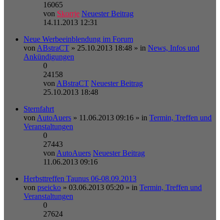
16065
von
Skorrje
Neuester Beitrag
14.11.2013 12:31
Neue Werbeeinblendung im Forum
von
ABstraCT
» 25.10.2013 18:48 » in
News, Infos und
Ankündigungen
0
24158
von
ABstraCT
Neuester Beitrag
25.10.2013 18:48
Sternfahrt
von
AutoAuers
» 11.06.2013 09:16 » in
Termin, Treffen und
Veranstaltungen
0
27443
von
AutoAuers
Neuester Beitrag
11.06.2013 09:16
Herbsttreffen Taunus 06-08.09.2013
von
pseicko
» 03.06.2013 05:20 » in
Termin, Treffen und
Veranstaltungen
0
27624