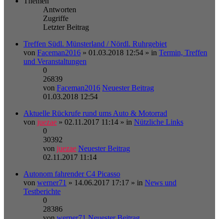
Themen
Antworten
Zugriffe
Letzter Beitrag
Treffen Südl. Münsterland / Nördl. Ruhrgebiet
von
Faceman2016
» 01.03.2018 12:54 » in
Termin, Treffen
und Veranstaltungen
0
26839
von
Faceman2016
Neuester Beitrag
01.03.2018 12:54
Aktuelle Rückrufe rund ums Auto & Motorrad
von
juezae
» 02.11.2017 11:14 » in
Nützliche Links
0
30392
von
juezae
Neuester Beitrag
02.11.2017 11:14
Autonom fahrender C4 Picasso
von
werner71
» 14.06.2017 17:17 » in
News und
Testberichte
0
28386
von
werner71
Neuester Beitrag