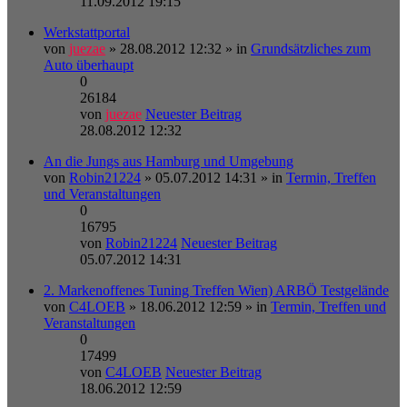
11.09.2012 19:15
Werkstattportal
von
juezae
» 28.08.2012 12:32 » in
Grundsätzliches zum
Auto überhaupt
0
26184
von
juezae
Neuester Beitrag
28.08.2012 12:32
An die Jungs aus Hamburg und Umgebung
von
Robin21224
» 05.07.2012 14:31 » in
Termin, Treffen
und Veranstaltungen
0
16795
von
Robin21224
Neuester Beitrag
05.07.2012 14:31
2. Markenoffenes Tuning Treffen Wien) ARBÖ Testgelände
von
C4LOEB
» 18.06.2012 12:59 » in
Termin, Treffen und
Veranstaltungen
0
17499
von
C4LOEB
Neuester Beitrag
18.06.2012 12:59