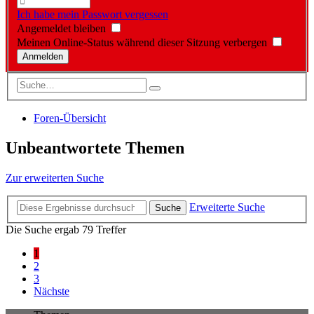
Ich habe mein Passwort vergessen
Angemeldet bleiben
Meinen Online-Status während dieser Sitzung verbergen
Foren-Übersicht
Unbeantwortete Themen
Zur erweiterten Suche
Erweiterte Suche
Suche
Die Suche ergab 79 Treffer
1
2
3
Nächste