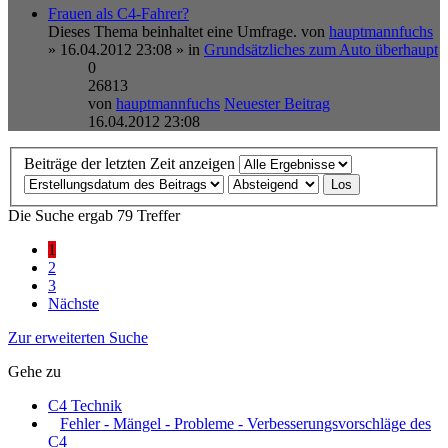
Frauen als C4-Fahrer?
Dieses Thema beinhaltet eine Umfrage.
von
hauptmannfuchs
» 16.04.2012 23:08 » in
Grundsätzliches zum Auto überhaupt
0
26813
von
hauptmannfuchs
Neuester Beitrag
16.04.2012 23:08
Beiträge der letzten Zeit anzeigen
Die Suche ergab 79 Treffer
1
2
3
Nächste
Zur erweiterten Suche
Gehe zu
C4 Technik
Fehler - Mängel - Probleme - Verbesserungsvorschläge des
C4