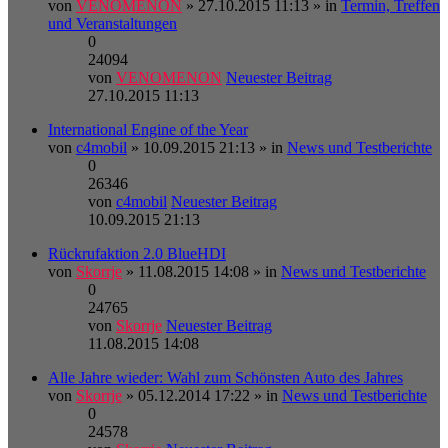
von
VENOMENON
» 27.10.2015 11:13 » in
Termin, Treffen
und Veranstaltungen
0
24094
von
VENOMENON
Neuester Beitrag
27.10.2015 11:13
International Engine of the Year
von
c4mobil
» 10.09.2015 21:13 » in
News und Testberichte
0
26346
von
c4mobil
Neuester Beitrag
10.09.2015 21:13
Rückrufaktion 2.0 BlueHDI
von
Skorrje
» 11.08.2015 14:08 » in
News und Testberichte
0
24765
von
Skorrje
Neuester Beitrag
11.08.2015 14:08
Alle Jahre wieder: Wahl zum Schönsten Auto des Jahres
von
Skorrje
» 05.12.2014 17:22 » in
News und Testberichte
0
24578