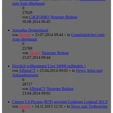
zum Auto überhaupt
0
27628
von
C4GP-HRO
Neuester Beitrag
30.08.2014 06:45
Autoatlas Deutschland
von
Skorrje
» 23.07.2014 09:44 » in
Grundsätzliches zum
Auto überhaupt
0
25788
von
Skorrje
Neuester Beitrag
23.07.2014 09:44
Herzlich willkommen User 10000 ruffingkfz !
von
ABstraCT
» 23.04.2014 09:02 » in
News, Infos und
Ankündigungen
0
28717
von
ABstraCT
Neuester Beitrag
23.04.2014 09:02
Citroen C4 Picasso (B78) gewinnt Goldenes Lenkrad 2013!
von
Skorrje
» 14.11.2013 12:31 » in
News und Testberichte
0