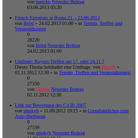
von
pseicko
Neuester Beitrag
03.06.2013 05:20
French Emotions in Borna 21. - 23.06.2013
von
Brösl
» 24.02.2013 01:00 » in
Termin, Treffen und
Veranstaltungen
0
28220
von
Brösl
Neuester Beitrag
24.02.2013 01:00
Umfrage: Bayern-Treffen am 17. oder 24.11.?
Dieses Thema beinhaltet eine Umfrage.
von
Skorrje
»
02.11.2012 12:30 » in
Termin, Treffen und Veranstaltungen
0
27350
von
Skorrje
Neuester Beitrag
02.11.2012 12:30
Link zur Bewertung des C4 Bj 2007
von
smokyb
» 11.09.2012 19:15 » in
Grundsätzliches zum
Auto überhaupt
0
27539
von
smokyb
Neuester Beitrag