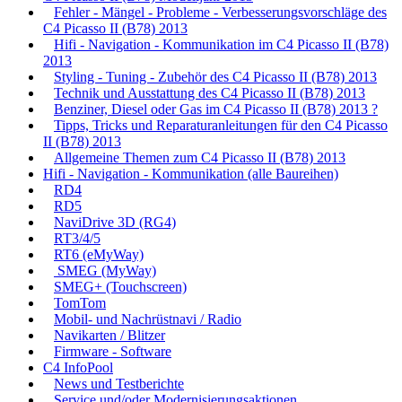
Fehler - Mängel - Probleme - Verbesserungsvorschläge des
C4 Picasso II (B78) 2013
Hifi - Navigation - Kommunikation im C4 Picasso II (B78)
2013
Styling - Tuning - Zubehör des C4 Picasso II (B78) 2013
Technik und Ausstattung des C4 Picasso II (B78) 2013
Benziner, Diesel oder Gas im C4 Picasso II (B78) 2013 ?
Tipps, Tricks und Reparaturanleitungen für den C4 Picasso
II (B78) 2013
Allgemeine Themen zum C4 Picasso II (B78) 2013
Hifi - Navigation - Kommunikation (alle Baureihen)
RD4
RD5
NaviDrive 3D (RG4)
RT3/4/5
RT6 (eMyWay)
SMEG (MyWay)
SMEG+ (Touchscreen)
TomTom
Mobil- und Nachrüstnavi / Radio
Navikarten / Blitzer
Firmware - Software
C4 InfoPool
News und Testberichte
Service und/oder Modernisierungsaktionen