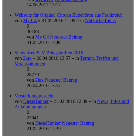
14.06.2017 17:17
Webseite für Original Citroen Zubehören aus Frankreich
von
My C4
» 31.05.2016 11:09 » in
Nützliche Links
0
30188
von
My C4
Neuester Beitrag
31.05.2016 11:09
Schweizer 2CV Pfingsttreffen 2016
von
2lux
» 26.04.2016 13:57 » in
Termin, Treffen und
Veranstaltungen
0
28779
von
2lux
Neuester Beitrag
26.04.2016 13:57
Verstärkung gesucht.
von
DieselTanker
» 21.02.2016 12:39 » in
News, Infos und
Ankündigungen
0
27041
von
DieselTanker
Neuester Beitrag
21.02.2016 12:39