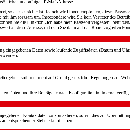
sönlichen und gültigen E-Mail-Adresse.
rt, so dass es sicher ist. Jedoch wird Ihnen empfohlen, dieses Passwo
ie mit ihm sorgsam um. Insbesondere wird Sie kein Vertreter des Betrei
o können Sie die Funktion „Ich habe mein Passwort vergessen“ benutz
sswort an diese Adresse, mit dem Sie dann auf das Board zugreifen kön
erung eingegebenen Daten sowie laufende Zugriffsdaten (Datum und Uhr
verwenden.
itergeben, sofern er nicht auf Grund gesetzlicher Regelungen zur Weit
enen Daten und Ihre Beiträge je nach Konfiguration im Internet verfü
angegebenen Kontaktdaten zu kontaktieren, sofern dies zur Übermittlung
s an entsprechender Stelle erlaubt haben.