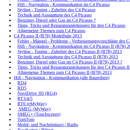
Hifi - Navigation - Kommunikation im C4 Picasso
Styling - Tuning - Zubehör des C4 Picasso
Technik und Ausstattung des C4 Picasso
Benziner, Diesel oder Gas im C4 Picasso ?
Tipps, Tricks und Reparaturanleitungen für den C4 Picasso
Allgemeine Themen zum C4 Picasso
C4 Picasso II (B78) Modelljahr 2013
Fehler - Mängel - Probleme - Verbesserungsvorschläge des C
Hifi - Navigation - Kommunikation im C4 Picasso II (B78) 
Styling - Tuning - Zubehör des C4 Picasso II (B78) 2013
Technik und Ausstattung des C4 Picasso II (B78) 2013
Benziner, Diesel oder Gas im C4 Picasso II (B78) 2013 ?
Tipps, Tricks und Reparaturanleitungen für den C4 Picasso I
Allgemeine Themen zum C4 Picasso II (B78) 2013
Hifi - Navigation - Kommunikation (alle Baureihen)
RD4
RD5
NaviDrive 3D (RG4)
RT3/4/5
RT6 (eMyWay)
SMEG (MyWay)
SMEG+ (Touchscreen)
TomTom
Mobil- und Nachrüstnavi / Radio
Navikarten / Blitzer