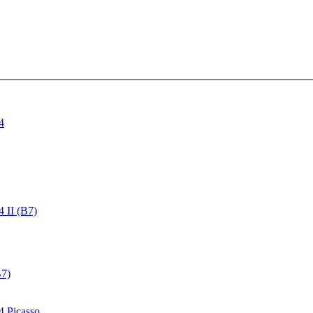
4
4 II (B7)
B7)
4 Picasso