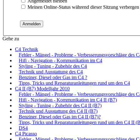
Angemeldet bleiben
Meinen Online-Status während dieser Sitzung verbergen
Gehe zu
C4 Technik
Fehler - Mängel - Probleme - Verbesserungsvorschläge des C
Hifi - Navigation - Kommunikation im C4
Styling - Tuning - Zubehör des C4
Technik und Ausstattung des C4
Benziner, Diesel oder Gas im C4 ?
Tipps, Tricks und Reparaturanleitungen rund um den C4
C4 II (B7) Modelljahr 2010
Fehler - Mängel - Probleme - Verbesserungsvorschläge des C
Hifi - Navigation - Kommunikation im C4 II (B7)
Styling - Tuning - Zubehör des C4 II (B7)
Technik und Ausstattung des C4 II (B7)
Benziner, Diesel oder Gas im C4 II (B7)?
Tipps, Tricks und Reparaturanleitungen rund um den C4 II (
DS4
C4 Picasso
Fehler - Mängel - Probleme - Verbesserungsvorschläge des C