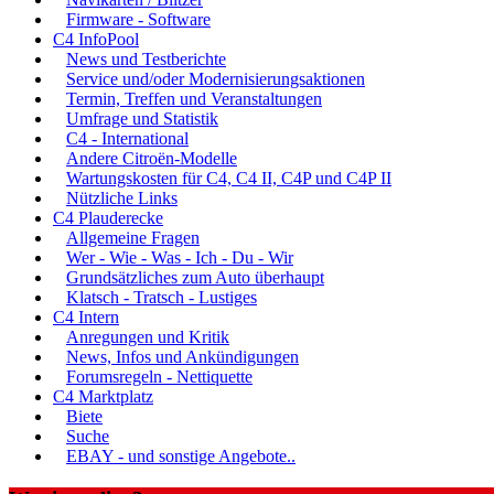
Firmware - Software
C4 InfoPool
News und Testberichte
Service und/oder Modernisierungsaktionen
Termin, Treffen und Veranstaltungen
Umfrage und Statistik
C4 - International
Andere Citroën-Modelle
Wartungskosten für C4, C4 II, C4P und C4P II
Nützliche Links
C4 Plauderecke
Allgemeine Fragen
Wer - Wie - Was - Ich - Du - Wir
Grundsätzliches zum Auto überhaupt
Klatsch - Tratsch - Lustiges
C4 Intern
Anregungen und Kritik
News, Infos und Ankündigungen
Forumsregeln - Nettiquette
C4 Marktplatz
Biete
Suche
EBAY - und sonstige Angebote..