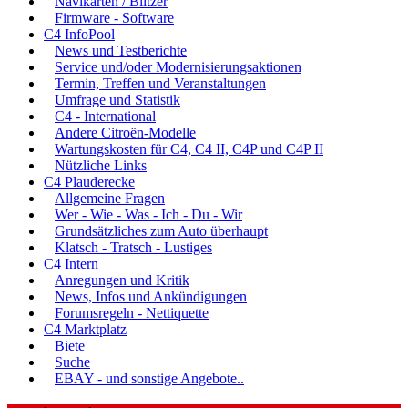
Navikarten / Blitzer
Firmware - Software
C4 InfoPool
News und Testberichte
Service und/oder Modernisierungsaktionen
Termin, Treffen und Veranstaltungen
Umfrage und Statistik
C4 - International
Andere Citroën-Modelle
Wartungskosten für C4, C4 II, C4P und C4P II
Nützliche Links
C4 Plauderecke
Allgemeine Fragen
Wer - Wie - Was - Ich - Du - Wir
Grundsätzliches zum Auto überhaupt
Klatsch - Tratsch - Lustiges
C4 Intern
Anregungen und Kritik
News, Infos und Ankündigungen
Forumsregeln - Nettiquette
C4 Marktplatz
Biete
Suche
EBAY - und sonstige Angebote..