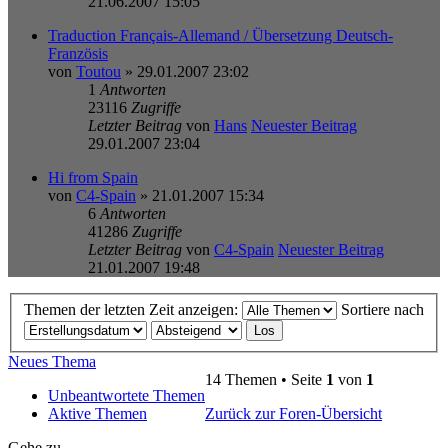
21.06.2007 15:05
Traduction Français-Allemand / Übersetzung Deutsch-
Französis
von
Toutou
» 29.01.2007 23:02
1
Antworten
23116
Zugriffe
Letzter Beitrag
von
Hans
Neuester Beitrag
29.01.2007 23:04
Hi from Spain
von
C4-Spain
» 21.01.2007 15:34
6
Antworten
41286
Zugriffe
Letzter Beitrag
von
C4-Spain
Neuester Beitrag
21.01.2007 19:48
Themen der letzten Zeit anzeigen:
Sortiere nach
Neues Thema
14 Themen • Seite
1
von
1
Unbeantwortete Themen
Aktive Themen
Zurück zur Foren-Übersicht
Gehe zu