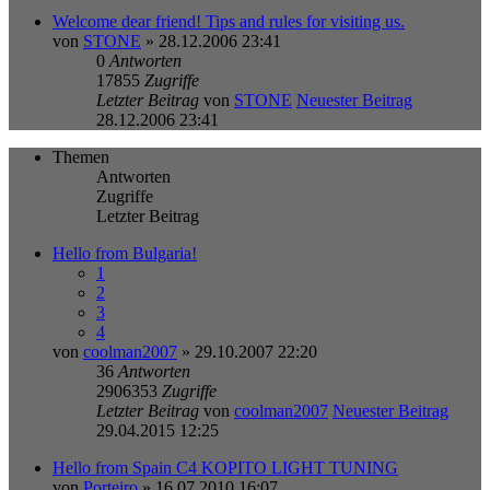
Welcome dear friend! Tips and rules for visiting us.
von
STONE
» 28.12.2006 23:41
0
Antworten
17855
Zugriffe
Letzter Beitrag
von
STONE
Neuester Beitrag
28.12.2006 23:41
Themen
Antworten
Zugriffe
Letzter Beitrag
Hello from Bulgaria!
1
2
3
4
von
coolman2007
» 29.10.2007 22:20
36
Antworten
2906353
Zugriffe
Letzter Beitrag
von
coolman2007
Neuester Beitrag
29.04.2015 12:25
Hello from Spain C4 KOPITO LIGHT TUNING
von
Porteiro
» 16.07.2010 16:07