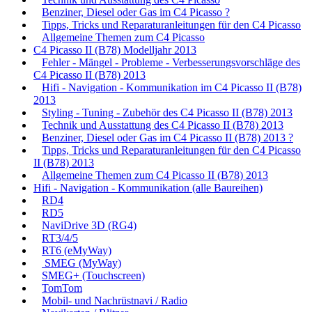
Benziner, Diesel oder Gas im C4 Picasso ?
Tipps, Tricks und Reparaturanleitungen für den C4 Picasso
Allgemeine Themen zum C4 Picasso
C4 Picasso II (B78) Modelljahr 2013
Fehler - Mängel - Probleme - Verbesserungsvorschläge des
C4 Picasso II (B78) 2013
Hifi - Navigation - Kommunikation im C4 Picasso II (B78)
2013
Styling - Tuning - Zubehör des C4 Picasso II (B78) 2013
Technik und Ausstattung des C4 Picasso II (B78) 2013
Benziner, Diesel oder Gas im C4 Picasso II (B78) 2013 ?
Tipps, Tricks und Reparaturanleitungen für den C4 Picasso
II (B78) 2013
Allgemeine Themen zum C4 Picasso II (B78) 2013
Hifi - Navigation - Kommunikation (alle Baureihen)
RD4
RD5
NaviDrive 3D (RG4)
RT3/4/5
RT6 (eMyWay)
SMEG (MyWay)
SMEG+ (Touchscreen)
TomTom
Mobil- und Nachrüstnavi / Radio