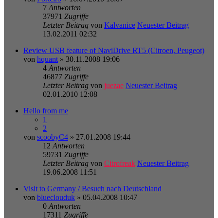
7
Antworten
37971
Zugriffe
Letzter Beitrag
von
Kalvanice
Neuester Beitrag
13.02.2011 02:32
Review USB feature of NaviDrive RT5 (Citroen, Peugeot)
von
hquant
» 30.11.2008 19:06
4
Antworten
46877
Zugriffe
Letzter Beitrag
von
juezae
Neuester Beitrag
02.01.2010 12:08
Hello from me
1
2
von
scoobyC4
» 27.01.2008 19:44
12
Antworten
59731
Zugriffe
Letzter Beitrag
von
Citrofreak
Neuester Beitrag
19.06.2008 11:51
Visit to Germany / Besuch nach Deutschland
von
blueclouduk
» 05.04.2008 10:47
0
Antworten
17311
Zugriffe