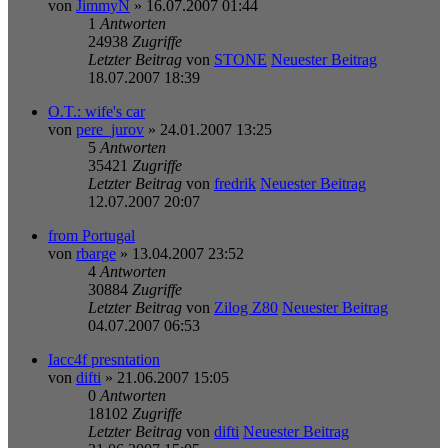
von
JimmyN
» 16.07.2007 01:44
1
Antworten
24938
Zugriffe
Letzter Beitrag
von
STONE
Neuester Beitrag
18.07.2007 18:39
O.T.: wife's car
von
pere_jurov
» 24.01.2007 13:25
5
Antworten
35421
Zugriffe
Letzter Beitrag
von
fredrik
Neuester Beitrag
12.07.2007 20:07
from Portugal
von
rbarge
» 13.04.2007 23:52
4
Antworten
30884
Zugriffe
Letzter Beitrag
von
Zilog Z80
Neuester Beitrag
04.07.2007 06:53
Iacc4f presntation
von
difti
» 21.06.2007 15:05
0
Antworten
18102
Zugriffe
Letzter Beitrag
von
difti
Neuester Beitrag