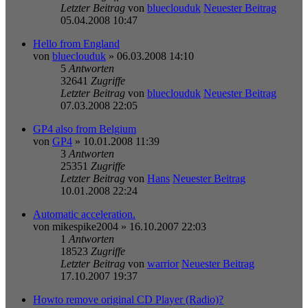
Letzter Beitrag
von
blueclouduk
Neuester Beitrag
05.04.2008 10:47
Hello from England
von
blueclouduk
» 06.03.2008 14:10
5
Antworten
32641
Zugriffe
Letzter Beitrag
von
blueclouduk
Neuester Beitrag
07.03.2008 22:05
GP4 also from Belgium
von
GP4
» 10.01.2008 11:39
3
Antworten
25351
Zugriffe
Letzter Beitrag
von
Hans
Neuester Beitrag
10.01.2008 22:24
Automatic acceleration.
von
mikespike2004
» 16.10.2007 22:03
1
Antworten
18523
Zugriffe
Letzter Beitrag
von
warrior
Neuester Beitrag
17.10.2007 19:37
Howto remove original CD Player (Radio)?