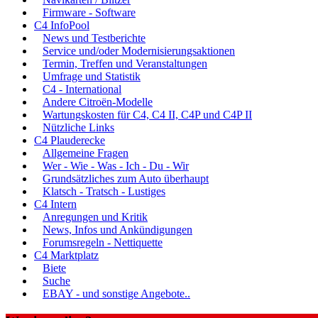
Firmware - Software
C4 InfoPool
News und Testberichte
Service und/oder Modernisierungsaktionen
Termin, Treffen und Veranstaltungen
Umfrage und Statistik
C4 - International
Andere Citroën-Modelle
Wartungskosten für C4, C4 II, C4P und C4P II
Nützliche Links
C4 Plauderecke
Allgemeine Fragen
Wer - Wie - Was - Ich - Du - Wir
Grundsätzliches zum Auto überhaupt
Klatsch - Tratsch - Lustiges
C4 Intern
Anregungen und Kritik
News, Infos und Ankündigungen
Forumsregeln - Nettiquette
C4 Marktplatz
Biete
Suche
EBAY - und sonstige Angebote..