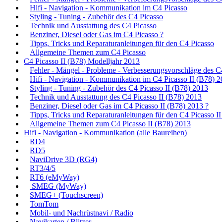
Hifi - Navigation - Kommunikation im C4 Picasso
Styling - Tuning - Zubehör des C4 Picasso
Technik und Ausstattung des C4 Picasso
Benziner, Diesel oder Gas im C4 Picasso ?
Tipps, Tricks und Reparaturanleitungen für den C4 Picasso
Allgemeine Themen zum C4 Picasso
C4 Picasso II (B78) Modelljahr 2013
Fehler - Mängel - Probleme - Verbesserungsvorschläge des C
Hifi - Navigation - Kommunikation im C4 Picasso II (B78) 
Styling - Tuning - Zubehör des C4 Picasso II (B78) 2013
Technik und Ausstattung des C4 Picasso II (B78) 2013
Benziner, Diesel oder Gas im C4 Picasso II (B78) 2013 ?
Tipps, Tricks und Reparaturanleitungen für den C4 Picasso I
Allgemeine Themen zum C4 Picasso II (B78) 2013
Hifi - Navigation - Kommunikation (alle Baureihen)
RD4
RD5
NaviDrive 3D (RG4)
RT3/4/5
RT6 (eMyWay)
SMEG (MyWay)
SMEG+ (Touchscreen)
TomTom
Mobil- und Nachrüstnavi / Radio
Navikarten / Blitzer