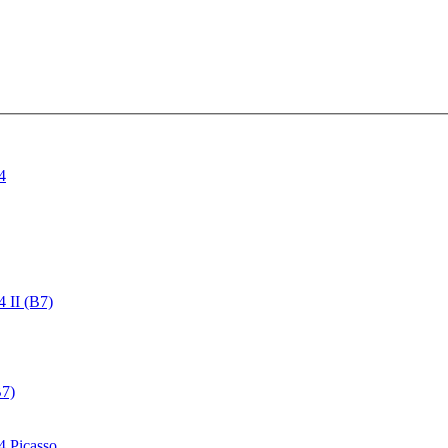
4
4 II (B7)
B7)
4 Picasso