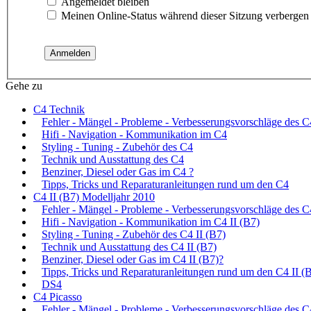
Angemeldet bleiben
Meinen Online-Status während dieser Sitzung verbergen
Gehe zu
C4 Technik
Fehler - Mängel - Probleme - Verbesserungsvorschläge des C
Hifi - Navigation - Kommunikation im C4
Styling - Tuning - Zubehör des C4
Technik und Ausstattung des C4
Benziner, Diesel oder Gas im C4 ?
Tipps, Tricks und Reparaturanleitungen rund um den C4
C4 II (B7) Modelljahr 2010
Fehler - Mängel - Probleme - Verbesserungsvorschläge des C
Hifi - Navigation - Kommunikation im C4 II (B7)
Styling - Tuning - Zubehör des C4 II (B7)
Technik und Ausstattung des C4 II (B7)
Benziner, Diesel oder Gas im C4 II (B7)?
Tipps, Tricks und Reparaturanleitungen rund um den C4 II (
DS4
C4 Picasso
Fehler - Mängel - Probleme - Verbesserungsvorschläge des C