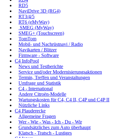
RD5
NaviDrive 3D (RG4)
RT3/4/5
RT6 (eMyWay)
SMEG (MyWay)
SMEG+ (Touchscreen)
TomTom
Mobil- und Nachrüstnavi / Radio
Navikarten / Blitzer
Firmware - Software
C4 InfoPool
News und Testberichte
Service und/oder Modernisierungsaktionen
Termin, Treffen und Veranstaltungen
Umfrage und Statistik
C4 - International
Andere Citroën-Modelle
Wartungskosten für C4, C4 II, C4P und C4P II
Nützliche Links
C4 Plauderecke
Allgemeine Fragen
Wer - Wie - Was - Ich - Du - Wir
Grundsätzliches zum Auto überhaupt
Klatsch - Tratsch - Lustiges