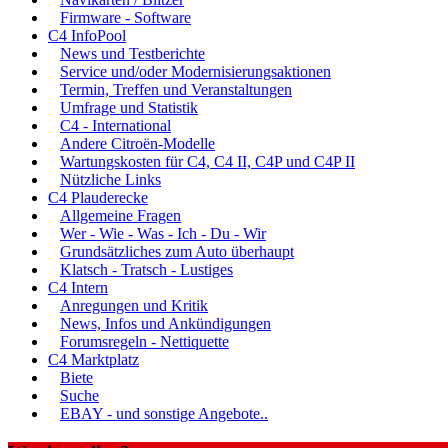
Firmware - Software
C4 InfoPool
News und Testberichte
Service und/oder Modernisierungsaktionen
Termin, Treffen und Veranstaltungen
Umfrage und Statistik
C4 - International
Andere Citroën-Modelle
Wartungskosten für C4, C4 II, C4P und C4P II
Nützliche Links
C4 Plauderecke
Allgemeine Fragen
Wer - Wie - Was - Ich - Du - Wir
Grundsätzliches zum Auto überhaupt
Klatsch - Tratsch - Lustiges
C4 Intern
Anregungen und Kritik
News, Infos und Ankündigungen
Forumsregeln - Nettiquette
C4 Marktplatz
Biete
Suche
EBAY - und sonstige Angebote..