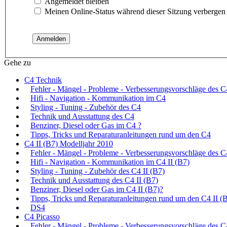
Angemeldet bleiben
Meinen Online-Status während dieser Sitzung verbergen
Gehe zu
C4 Technik
Fehler - Mängel - Probleme - Verbesserungsvorschläge des C
Hifi - Navigation - Kommunikation im C4
Styling - Tuning - Zubehör des C4
Technik und Ausstattung des C4
Benziner, Diesel oder Gas im C4 ?
Tipps, Tricks und Reparaturanleitungen rund um den C4
C4 II (B7) Modelljahr 2010
Fehler - Mängel - Probleme - Verbesserungsvorschläge des C
Hifi - Navigation - Kommunikation im C4 II (B7)
Styling - Tuning - Zubehör des C4 II (B7)
Technik und Ausstattung des C4 II (B7)
Benziner, Diesel oder Gas im C4 II (B7)?
Tipps, Tricks und Reparaturanleitungen rund um den C4 II (
DS4
C4 Picasso
Fehler - Mängel - Probleme - Verbesserungsvorschläge des C