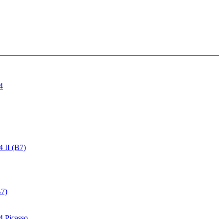
4
4 II (B7)
B7)
4 Picasso