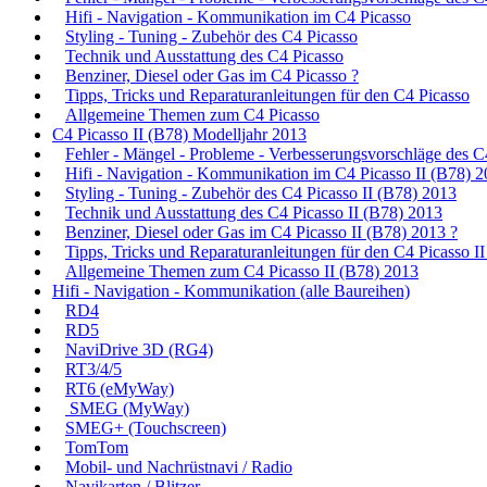
Hifi - Navigation - Kommunikation im C4 Picasso
Styling - Tuning - Zubehör des C4 Picasso
Technik und Ausstattung des C4 Picasso
Benziner, Diesel oder Gas im C4 Picasso ?
Tipps, Tricks und Reparaturanleitungen für den C4 Picasso
Allgemeine Themen zum C4 Picasso
C4 Picasso II (B78) Modelljahr 2013
Fehler - Mängel - Probleme - Verbesserungsvorschläge des C
Hifi - Navigation - Kommunikation im C4 Picasso II (B78) 
Styling - Tuning - Zubehör des C4 Picasso II (B78) 2013
Technik und Ausstattung des C4 Picasso II (B78) 2013
Benziner, Diesel oder Gas im C4 Picasso II (B78) 2013 ?
Tipps, Tricks und Reparaturanleitungen für den C4 Picasso I
Allgemeine Themen zum C4 Picasso II (B78) 2013
Hifi - Navigation - Kommunikation (alle Baureihen)
RD4
RD5
NaviDrive 3D (RG4)
RT3/4/5
RT6 (eMyWay)
SMEG (MyWay)
SMEG+ (Touchscreen)
TomTom
Mobil- und Nachrüstnavi / Radio
Navikarten / Blitzer