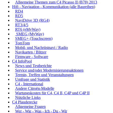
Allgemeine Themen zum C4 Picasso II (B78) 2013
Hifi - Navigation - Kommunikation (alle Baureihen)
RD4
RD5
NaviDrive 3D (RG4)
RT3/4/5
RT6 (eMyWay)
SMEG (MyWay)
SMEG+ (Touchscreen)
TomTom
Mobil- und Nachrüstnavi / Radio
Navikarten / Blitzer
Firmware - Software
C4 InfoPool
News und Testberichte
Service und/oder Modernisierungsaktionen
Termin, Treffen und Veranstaltungen
Umfrage und Statistik
C4 - International
Andere Citroën-Modelle
Wartungskosten für C4, C4 II, C4P und C4P II
Nützliche Links
C4 Plauderecke
Allgemeine Fragen
Wer - Wie - Was - Ich - Du - Wir