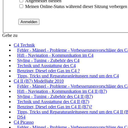
Angemeldet bleiben
Meinen Online-Status während dieser Sitzung verbergen
Gehe zu
C4 Technik
Fehler - Mängel - Probleme - Verbesserungsvorschläge des C
Hifi - Navigation - Kommunikation im C4
Styling - Tuning - Zubehör des C4
Technik und Ausstattung des C4
Benziner, Diesel oder Gas im C4 ?
Tipps, Tricks und Reparaturanleitungen rund um den C4
C4 II (B7) Modelljahr 2010
Fehler - Mängel - Probleme - Verbesserungsvorschläge des C
Hifi - Navigation - Kommunikation im C4 II (B7)
Styling - Tuning - Zubehör des C4 II (B7)
Technik und Ausstattung des C4 II (B7)
Benziner, Diesel oder Gas im C4 II (B7)?
Tipps, Tricks und Reparaturanleitungen rund um den C4 II (
DS4
C4 Picasso
Fehler - Mängel - Probleme - Verbesserungsvorschläge des C