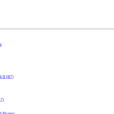
4
4 II (B7)
B7)
4 Picasso