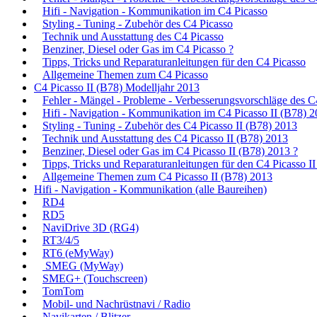
Hifi - Navigation - Kommunikation im C4 Picasso
Styling - Tuning - Zubehör des C4 Picasso
Technik und Ausstattung des C4 Picasso
Benziner, Diesel oder Gas im C4 Picasso ?
Tipps, Tricks und Reparaturanleitungen für den C4 Picasso
Allgemeine Themen zum C4 Picasso
C4 Picasso II (B78) Modelljahr 2013
Fehler - Mängel - Probleme - Verbesserungsvorschläge des C
Hifi - Navigation - Kommunikation im C4 Picasso II (B78) 
Styling - Tuning - Zubehör des C4 Picasso II (B78) 2013
Technik und Ausstattung des C4 Picasso II (B78) 2013
Benziner, Diesel oder Gas im C4 Picasso II (B78) 2013 ?
Tipps, Tricks und Reparaturanleitungen für den C4 Picasso I
Allgemeine Themen zum C4 Picasso II (B78) 2013
Hifi - Navigation - Kommunikation (alle Baureihen)
RD4
RD5
NaviDrive 3D (RG4)
RT3/4/5
RT6 (eMyWay)
SMEG (MyWay)
SMEG+ (Touchscreen)
TomTom
Mobil- und Nachrüstnavi / Radio
Navikarten / Blitzer