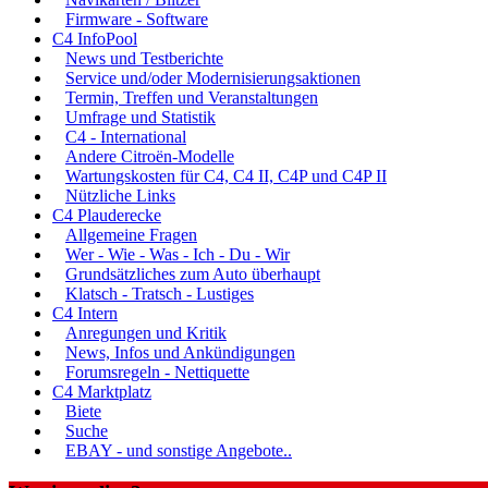
Firmware - Software
C4 InfoPool
News und Testberichte
Service und/oder Modernisierungsaktionen
Termin, Treffen und Veranstaltungen
Umfrage und Statistik
C4 - International
Andere Citroën-Modelle
Wartungskosten für C4, C4 II, C4P und C4P II
Nützliche Links
C4 Plauderecke
Allgemeine Fragen
Wer - Wie - Was - Ich - Du - Wir
Grundsätzliches zum Auto überhaupt
Klatsch - Tratsch - Lustiges
C4 Intern
Anregungen und Kritik
News, Infos und Ankündigungen
Forumsregeln - Nettiquette
C4 Marktplatz
Biete
Suche
EBAY - und sonstige Angebote..