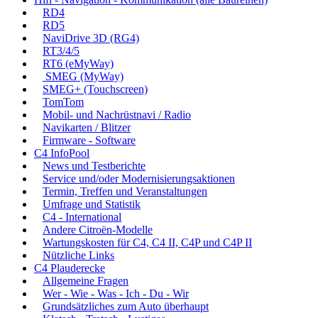
RD4
RD5
NaviDrive 3D (RG4)
RT3/4/5
RT6 (eMyWay)
SMEG (MyWay)
SMEG+ (Touchscreen)
TomTom
Mobil- und Nachrüstnavi / Radio
Navikarten / Blitzer
Firmware - Software
C4 InfoPool
News und Testberichte
Service und/oder Modernisierungsaktionen
Termin, Treffen und Veranstaltungen
Umfrage und Statistik
C4 - International
Andere Citroën-Modelle
Wartungskosten für C4, C4 II, C4P und C4P II
Nützliche Links
C4 Plauderecke
Allgemeine Fragen
Wer - Wie - Was - Ich - Du - Wir
Grundsätzliches zum Auto überhaupt