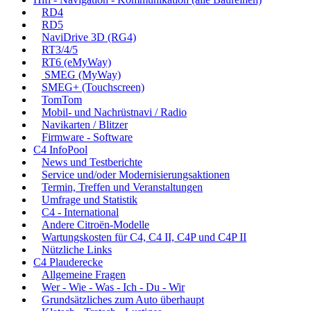
RD4
RD5
NaviDrive 3D (RG4)
RT3/4/5
RT6 (eMyWay)
SMEG (MyWay)
SMEG+ (Touchscreen)
TomTom
Mobil- und Nachrüstnavi / Radio
Navikarten / Blitzer
Firmware - Software
C4 InfoPool
News und Testberichte
Service und/oder Modernisierungsaktionen
Termin, Treffen und Veranstaltungen
Umfrage und Statistik
C4 - International
Andere Citroën-Modelle
Wartungskosten für C4, C4 II, C4P und C4P II
Nützliche Links
C4 Plauderecke
Allgemeine Fragen
Wer - Wie - Was - Ich - Du - Wir
Grundsätzliches zum Auto überhaupt