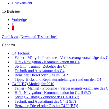
Druckansicht
15 Beiträge
Vorherige
1
2
Zurück zu „News und Testberichte“
Gehe zu
C4 Technik
Fehler - Mängel - Probleme - Verbesserungsvorschläge des C
Hifi - Navigation - Kommunikation im C4
Styling - Tuning - Zubehör des C4
Technik und Ausstattung des C4
Benziner, Diesel oder Gas im C4 ?
Tipps, Tricks und Reparaturanleitungen rund um den C4
C4 II (B7) Modelljahr 2010
Fehler - Mängel - Probleme - Verbesserungsvorschläge des C
Hifi - Navigation - Kommunikation im C4 II (B7)
Styling - Tuning - Zubehör des C4 II (B7)
Technik und Ausstattung des C4 II (B7)
Benziner, Diesel oder Gas im C4 II (B7)?