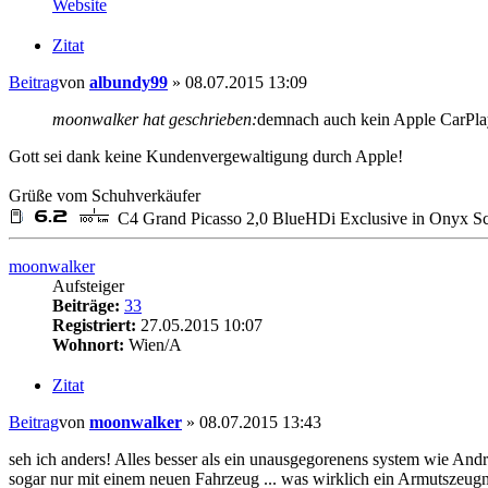
Website
Zitat
Beitrag
von
albundy99
»
08.07.2015 13:09
moonwalker hat geschrieben:
demnach auch kein Apple CarPla
Gott sei dank keine Kundenvergewaltigung durch Apple!
Grüße vom Schuhverkäufer
C4 Grand Picasso 2,0 BlueHDi Exclusive in Onyx Sc
moonwalker
Aufsteiger
Beiträge:
33
Registriert:
27.05.2015 10:07
Wohnort:
Wien/A
Zitat
Beitrag
von
moonwalker
»
08.07.2015 13:43
seh ich anders! Alles besser als ein unausgegorenens system wie An
sogar nur mit einem neuen Fahrzeug ... was wirklich ein Armutszeugni