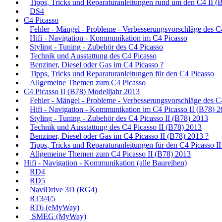
Tipps, Tricks und Reparaturanleitungen rund um den C4 II (
DS4
C4 Picasso
Fehler - Mängel - Probleme - Verbesserungsvorschläge des C
Hifi - Navigation - Kommunikation im C4 Picasso
Styling - Tuning - Zubehör des C4 Picasso
Technik und Ausstattung des C4 Picasso
Benziner, Diesel oder Gas im C4 Picasso ?
Tipps, Tricks und Reparaturanleitungen für den C4 Picasso
Allgemeine Themen zum C4 Picasso
C4 Picasso II (B78) Modelljahr 2013
Fehler - Mängel - Probleme - Verbesserungsvorschläge des C
Hifi - Navigation - Kommunikation im C4 Picasso II (B78) 
Styling - Tuning - Zubehör des C4 Picasso II (B78) 2013
Technik und Ausstattung des C4 Picasso II (B78) 2013
Benziner, Diesel oder Gas im C4 Picasso II (B78) 2013 ?
Tipps, Tricks und Reparaturanleitungen für den C4 Picasso I
Allgemeine Themen zum C4 Picasso II (B78) 2013
Hifi - Navigation - Kommunikation (alle Baureihen)
RD4
RD5
NaviDrive 3D (RG4)
RT3/4/5
RT6 (eMyWay)
SMEG (MyWay)