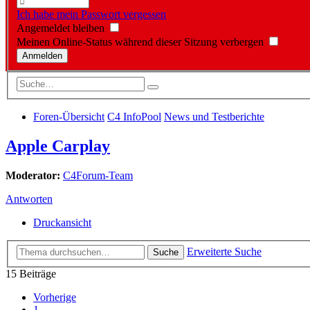
Ich habe mein Passwort vergessen
Angemeldet bleiben
Meinen Online-Status während dieser Sitzung verbergen
Foren-Übersicht
C4 InfoPool
News und Testberichte
Apple Carplay
Moderator:
C4Forum-Team
Antworten
Druckansicht
Erweiterte Suche
Suche
15 Beiträge
Vorherige
1