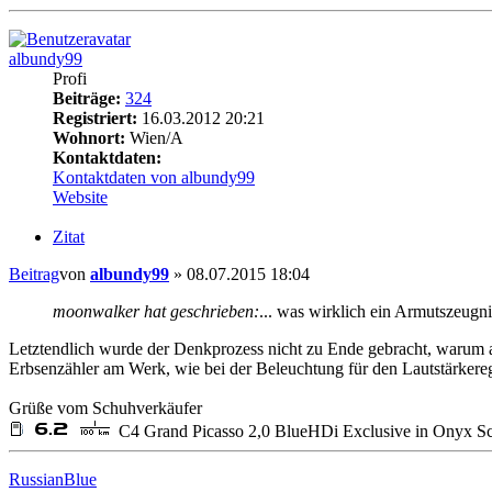
albundy99
Profi
Beiträge:
324
Registriert:
16.03.2012 20:21
Wohnort:
Wien/A
Kontaktdaten:
Kontaktdaten von albundy99
Website
Zitat
Beitrag
von
albundy99
»
08.07.2015 18:04
moonwalker hat geschrieben:
... was wirklich ein Armutszeugnis
Letztendlich wurde der Denkprozess nicht zu Ende gebracht, warum auc
Erbsenzähler am Werk, wie bei der Beleuchtung für den Lautstärkereg
Grüße vom Schuhverkäufer
C4 Grand Picasso 2,0 BlueHDi Exclusive in Onyx Sc
RussianBlue